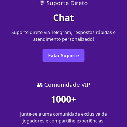
💬 Suporte Direto
Chat
Suporte direto via Telegram, respostas rápidas e
atendimento personalizado!
Falar Suporte
👥 Comunidade VIP
1000+
Junte-se a uma comunidade exclusiva de
jogadores e compartilhe experiências!