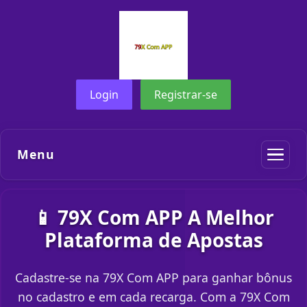
Login
Registrar-se
Menu
📱 79X Com APP A Melhor
Plataforma de Apostas
Cadastre-se na 79X Com APP para ganhar bônus
no cadastro e em cada recarga. Com a 79X Com