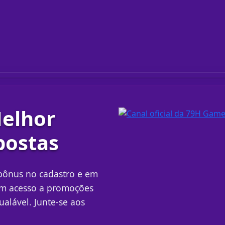
elhor
postas
bônus no cadastro e em
em acesso a promoções
ualável. Junte-se aos