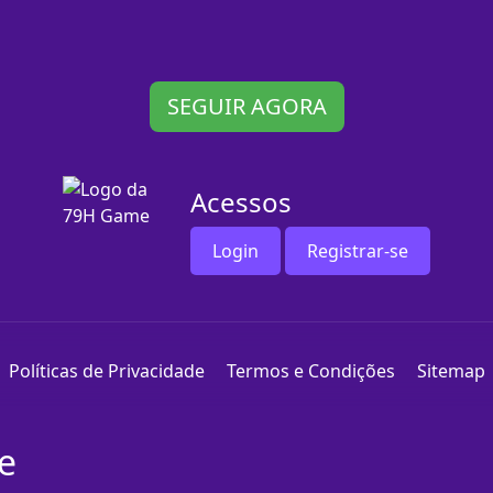
SEGUIR AGORA
Acessos
Login
Registrar-se
Políticas de Privacidade
Termos e Condições
Sitemap
de