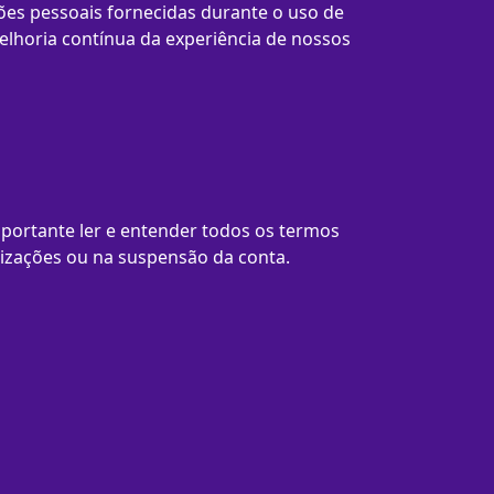
ões pessoais fornecidas durante o uso de
elhoria contínua da experiência de nossos
portante ler e entender todos os termos
lizações ou na suspensão da conta.