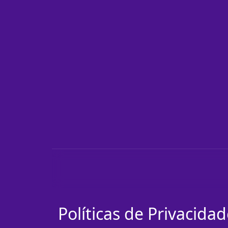
Políticas de Privacida