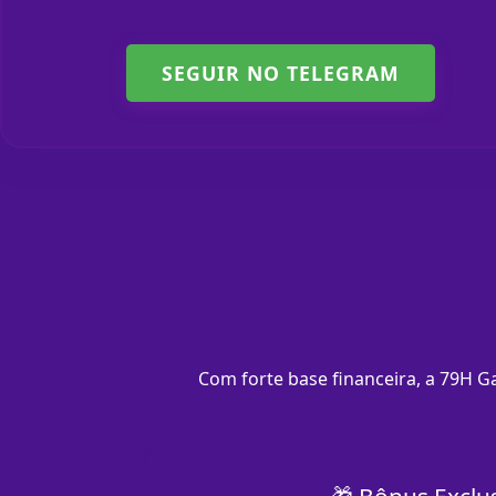
SEGUIR NO TELEGRAM
Com forte base financeira, a 79H G
🎁 Bônus Exclu