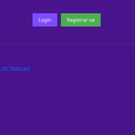
Login
Registrar-se