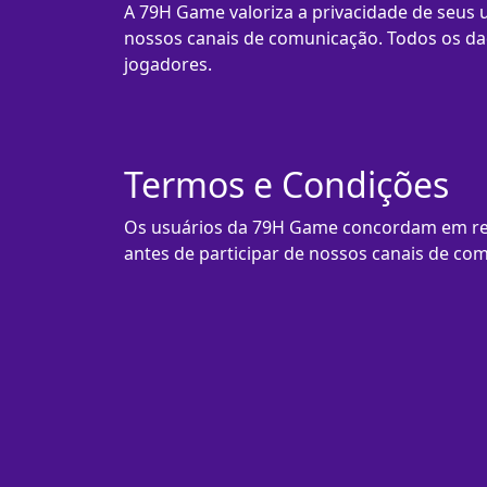
A 79H Game valoriza a privacidade de seus
nossos canais de comunicação. Todos os dad
jogadores.
Termos e Condições
Os usuários da 79H Game concordam em resp
antes de participar de nossos canais de co