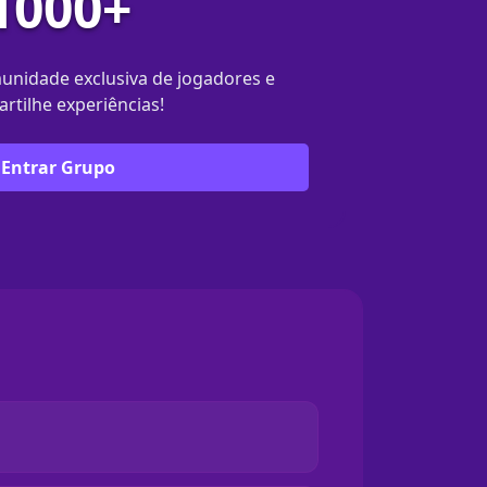
1000+
unidade exclusiva de jogadores e
rtilhe experiências!
Entrar Grupo