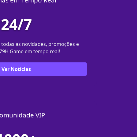
24/7
e todas as novidades, promoções e
 79H Game em tempo real!
Ver Notícias
Comunidade VIP