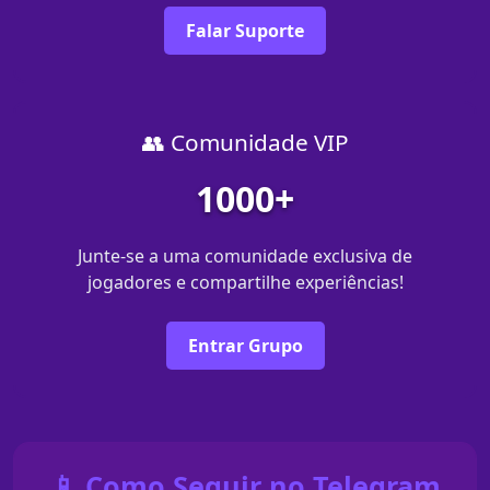
Falar Suporte
👥 Comunidade VIP
1000+
Junte-se a uma comunidade exclusiva de
jogadores e compartilhe experiências!
Entrar Grupo
📱 Como Seguir no Telegram