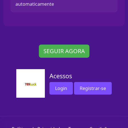
automaticamente
SEGUIR AGORA
Acessos
Login
Registrar-se