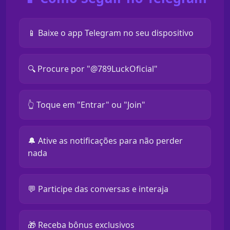
📱 Baixe o app Telegram no seu dispositivo
🔍 Procure por "@789LuckOficial"
👆 Toque em "Entrar" ou "Join"
🔔 Ative as notificações para não perder
nada
💬 Participe das conversas e interaja
🎁 Receba bônus exclusivos