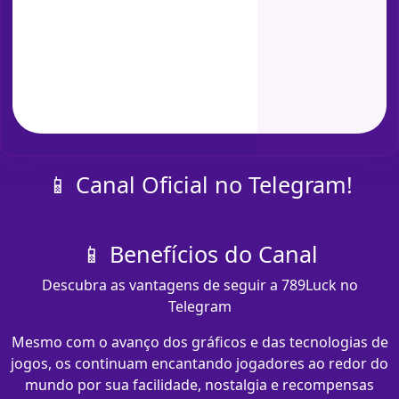
📱 Canal Oficial no Telegram!
📱 Benefícios do Canal
Descubra as vantagens de seguir a 789Luck no
Telegram
Mesmo com o avanço dos gráficos e das tecnologias de
jogos, os continuam encantando jogadores ao redor do
mundo por sua facilidade, nostalgia e recompensas