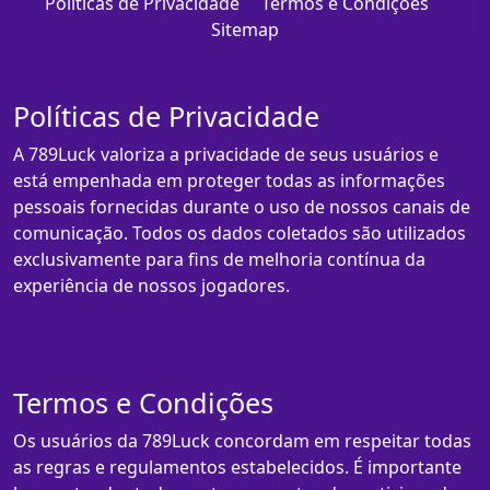
Políticas de Privacidade
Termos e Condições
Sitemap
Políticas de Privacidade
A 789Luck valoriza a privacidade de seus usuários e
está empenhada em proteger todas as informações
pessoais fornecidas durante o uso de nossos canais de
comunicação. Todos os dados coletados são utilizados
exclusivamente para fins de melhoria contínua da
experiência de nossos jogadores.
Termos e Condições
Os usuários da 789Luck concordam em respeitar todas
as regras e regulamentos estabelecidos. É importante