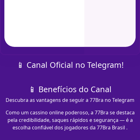
📱 Canal Oficial no Telegram!
📱 Benefícios do Canal
Descubra as vantagens de seguir a 77Bra no Telegram
Como um cassino online poderoso, a 77Bra se destaca
pela credibilidade, saques rápidos e segurança — é a
escolha confiável dos jogadores da 77Bra Brasil .