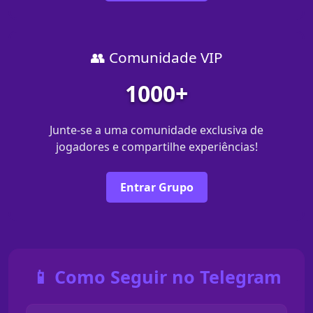
👥 Comunidade VIP
1000+
Junte-se a uma comunidade exclusiva de
jogadores e compartilhe experiências!
Entrar Grupo
📱 Como Seguir no Telegram