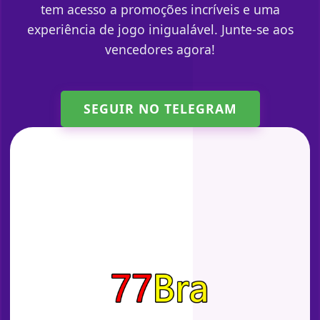
tem acesso a promoções incríveis e uma
experiência de jogo inigualável. Junte-se aos
vencedores agora!
SEGUIR NO TELEGRAM