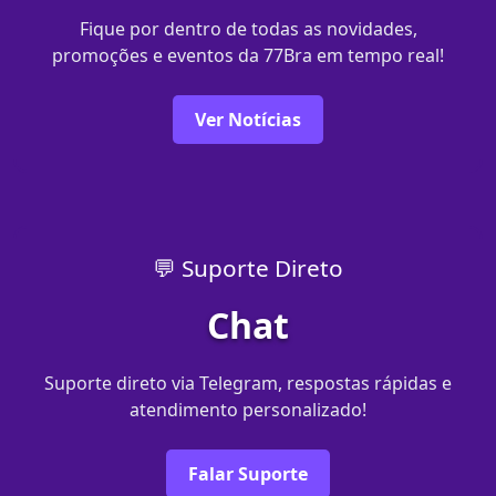
Fique por dentro de todas as novidades,
promoções e eventos da 77Bra em tempo real!
Ver Notícias
💬 Suporte Direto
Chat
Suporte direto via Telegram, respostas rápidas e
atendimento personalizado!
Falar Suporte