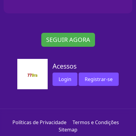
SEGUIR AGORA
Acessos
Login
Registrar-se
Políticas de Privacidade
Termos e Condições
Sitemap