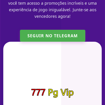
você tem acesso a promoções incríveis e uma
experiência de jogo inigualável. Junte-se aos
vencedores agora!
SEGUIR NO TELEGRAM