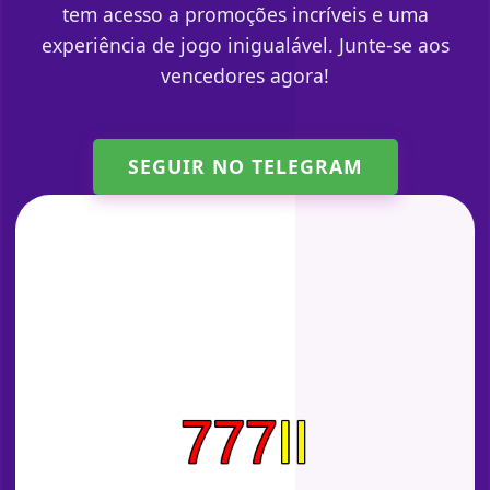
tem acesso a promoções incríveis e uma
experiência de jogo inigualável. Junte-se aos
vencedores agora!
SEGUIR NO TELEGRAM