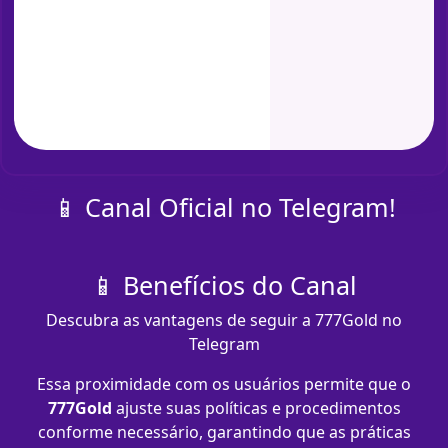
📱 Canal Oficial no Telegram!
📱 Benefícios do Canal
Descubra as vantagens de seguir a 777Gold no
Telegram
Essa proximidade com os usuários permite que o
777Gold
ajuste suas políticas e procedimentos
conforme necessário, garantindo que as práticas