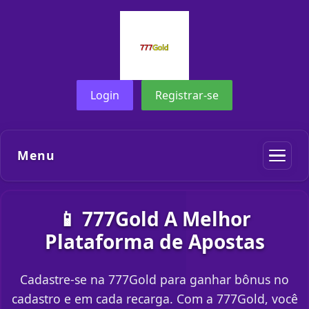
Login
Registrar-se
Menu
📱 777Gold A Melhor
Plataforma de Apostas
Cadastre-se na 777Gold para ganhar bônus no
cadastro e em cada recarga. Com a 777Gold, você