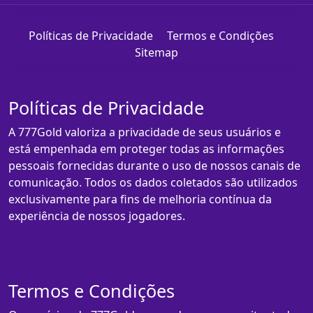
Políticas de Privacidade
Termos e Condições
Sitemap
Políticas de Privacidade
A 777Gold valoriza a privacidade de seus usuários e
está empenhada em proteger todas as informações
pessoais fornecidas durante o uso de nossos canais de
comunicação. Todos os dados coletados são utilizados
exclusivamente para fins de melhoria contínua da
experiência de nossos jogadores.
Termos e Condições