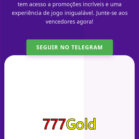
tem acesso a promoções incríveis e uma
experiência de jogo inigualável. Junte-se aos
vencedores agora!
SEGUIR NO TELEGRAM