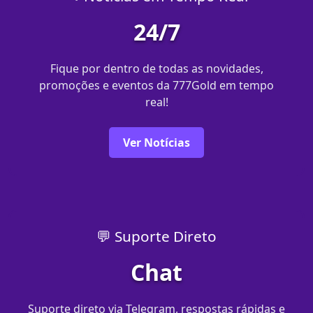
24/7
Fique por dentro de todas as novidades,
promoções e eventos da 777Gold em tempo
real!
Ver Notícias
💬 Suporte Direto
Chat
Suporte direto via Telegram, respostas rápidas e