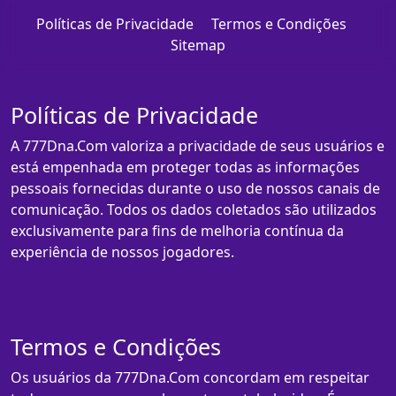
Políticas de Privacidade
Termos e Condições
Sitemap
Políticas de Privacidade
A 777Dna.Com valoriza a privacidade de seus usuários e
está empenhada em proteger todas as informações
pessoais fornecidas durante o uso de nossos canais de
comunicação. Todos os dados coletados são utilizados
exclusivamente para fins de melhoria contínua da
experiência de nossos jogadores.
Termos e Condições
Os usuários da 777Dna.Com concordam em respeitar