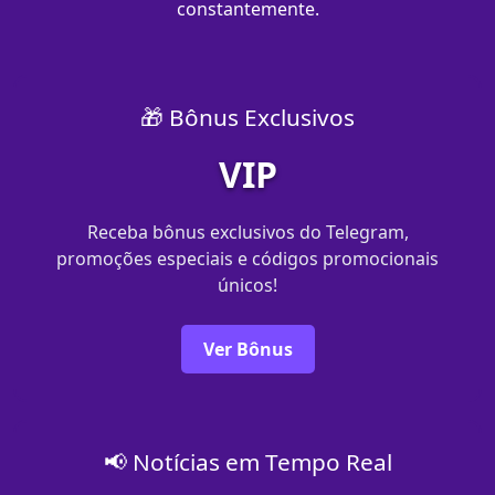
constantemente.
🎁 Bônus Exclusivos
VIP
Receba bônus exclusivos do Telegram,
promoções especiais e códigos promocionais
únicos!
Ver Bônus
📢 Notícias em Tempo Real