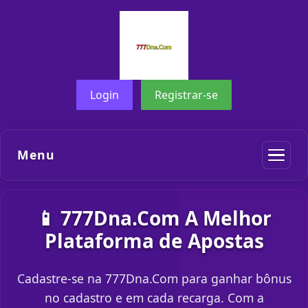
Login
Registrar-se
Menu
📱 777Dna.Com A Melhor
Plataforma de Apostas
Cadastre-se na 777Dna.Com para ganhar bônus
no cadastro e em cada recarga. Com a