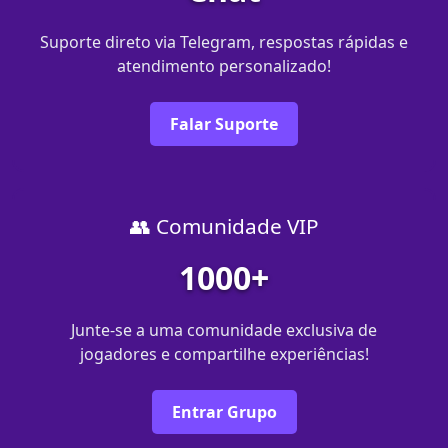
Suporte direto via Telegram, respostas rápidas e
atendimento personalizado!
Falar Suporte
👥 Comunidade VIP
1000+
Junte-se a uma comunidade exclusiva de
jogadores e compartilhe experiências!
Entrar Grupo