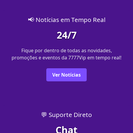
📢 Notícias em Tempo Real
24/7
Fique por dentro de todas as novidades,
promoções e eventos da 7777Vip em tempo real!
Ver Notícias
💬 Suporte Direto
Chat