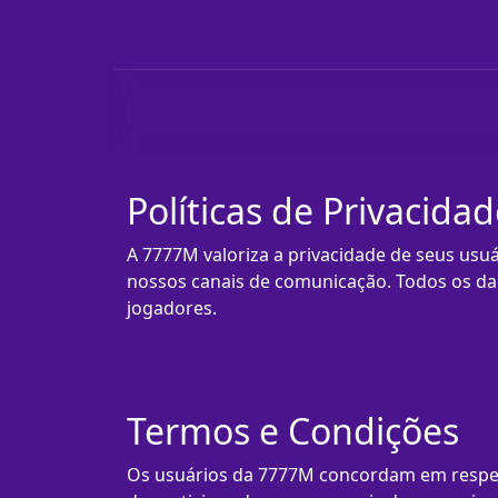
Políticas de Privacida
A 7777M valoriza a privacidade de seus us
nossos canais de comunicação. Todos os dad
jogadores.
Termos e Condições
Os usuários da 7777M concordam em respeit