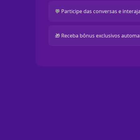
💬 Participe das conversas e interaj
🎁 Receba bônus exclusivos autom