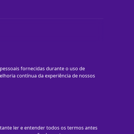
pessoais fornecidas durante o uso de
elhoria contínua da experiência de nossos
ante ler e entender todos os termos antes