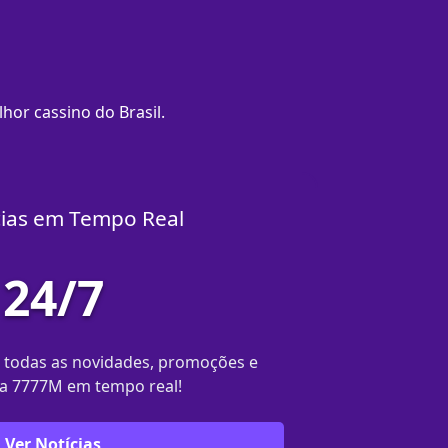
hor cassino do Brasil.
cias em Tempo Real
24/7
e todas as novidades, promoções e
a 7777M em tempo real!
Ver Notícias