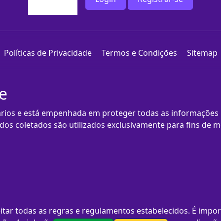
Políticas de Privacidade
Termos e Condições
Sitemap
de
uários e está empenhada em proteger todas as informações 
os coletados são utilizados exclusivamente para fins de m
ar todas as regras e regulamentos estabelecidos. É import