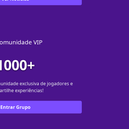
Comunidade VIP
1000+
unidade exclusiva de jogadores e
rtilhe experiências!
Entrar Grupo