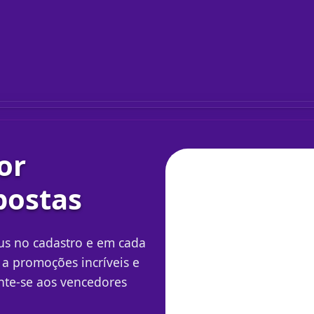
or
postas
us no cadastro e em cada
a promoções incríveis e
unte-se aos vencedores