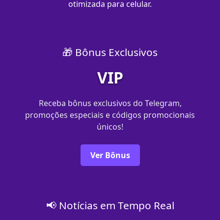
otimizada para celular.
🎁 Bônus Exclusivos
VIP
Receba bônus exclusivos do Telegram,
promoções especiais e códigos promocionais
únicos!
Ver Bônus
📢 Notícias em Tempo Real