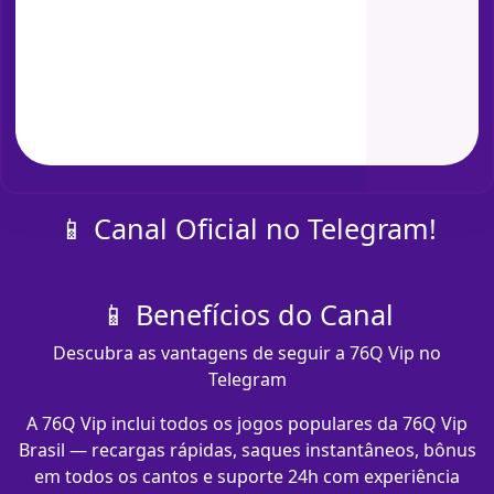
📱 Canal Oficial no Telegram!
📱 Benefícios do Canal
Descubra as vantagens de seguir a 76Q Vip no
Telegram
A 76Q Vip inclui todos os jogos populares da 76Q Vip
Brasil — recargas rápidas, saques instantâneos, bônus
em todos os cantos e suporte 24h com experiência