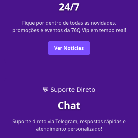
24/7
Fique por dentro de todas as novidades,
promoções e eventos da 76Q Vip em tempo real!
Ver Notícias
💬 Suporte Direto
Chat
Suporte direto via Telegram, respostas rápidas e
atendimento personalizado!