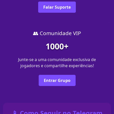
Falar Suporte
👥 Comunidade VIP
1000+
Junte-se a uma comunidade exclusiva de
jogadores e compartilhe experiências!
Entrar Grupo
📱 Como Seguir no Telegram