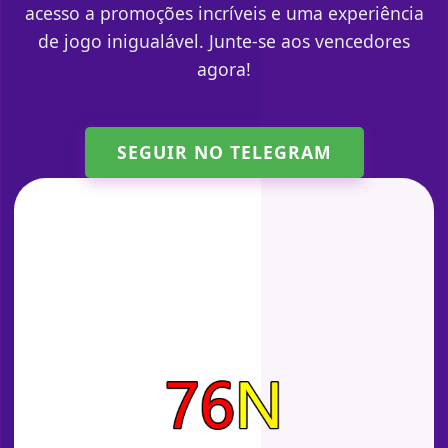
acesso a promoções incríveis e uma experiência
de jogo inigualável. Junte-se aos vencedores
agora!
SEGUIR NO TELEGRAM