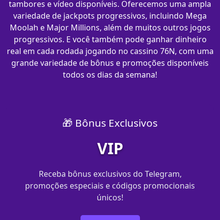
tambores e vídeo disponíveis. Oferecemos uma ampla
variedade de jackpots progressivos, incluindo Mega
Moolah e Major Millions, além de muitos outros jogos
progressivos. E você também pode ganhar dinheiro
real em cada rodada jogando no cassino 76N, com uma
grande variedade de bônus e promoções disponíveis
todos os dias da semana!
🎁 Bônus Exclusivos
VIP
Receba bônus exclusivos do Telegram,
promoções especiais e códigos promocionais
únicos!