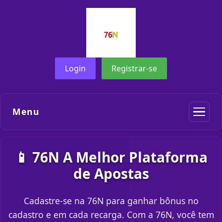
Login
Registrar-se
Menu
📱 76N A Melhor Plataforma
de Apostas
Cadastre-se na 76N para ganhar bônus no
cadastro e em cada recarga. Com a 76N, você tem