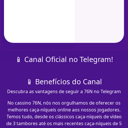
📱 Canal Oficial no Telegram!
📱 Benefícios do Canal
Descubra as vantagens de seguir a 76N no Telegram
No cassino 76N, nós nos orgulhamos de oferecer os
melhores caça-níqueis online aos nossos jogadores.
Temos tudo, desde os clássicos caça-níqueis de vídeo
de 3 tambores até os mais recentes caça-níqueis de 5