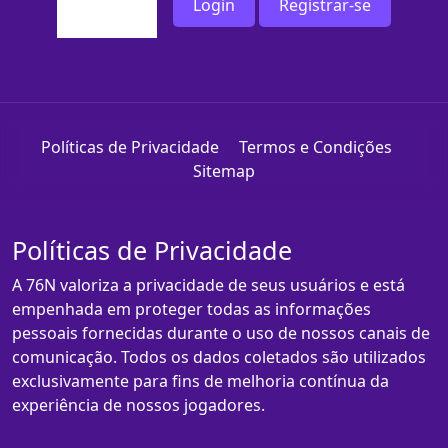
Login
Registrar-se
Políticas de Privacidade
Termos e Condições
Sitemap
Políticas de Privacidade
A 76N valoriza a privacidade de seus usuários e está
empenhada em proteger todas as informações
pessoais fornecidas durante o uso de nossos canais de
comunicação. Todos os dados coletados são utilizados
exclusivamente para fins de melhoria contínua da
experiência de nossos jogadores.