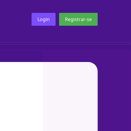
Login
Registrar-se