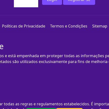
Políticas de Privacidade
Termos e Condições
Sitemap
de
rios e está empenhada em proteger todas as informações p
tados são utilizados exclusivamente para fins de melhoria
 todas as regras e regulamentos estabelecidos. É importa