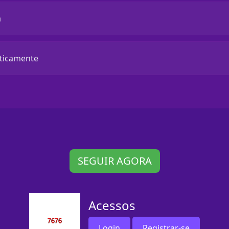
a
aticamente
SEGUIR AGORA
Acessos
Login
Registrar-se