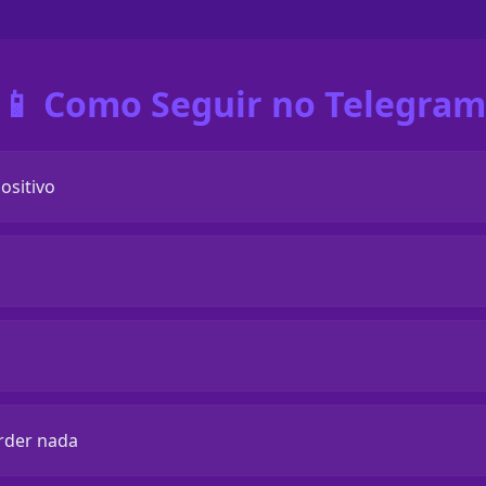
📱 Como Seguir no Telegram
ositivo
erder nada