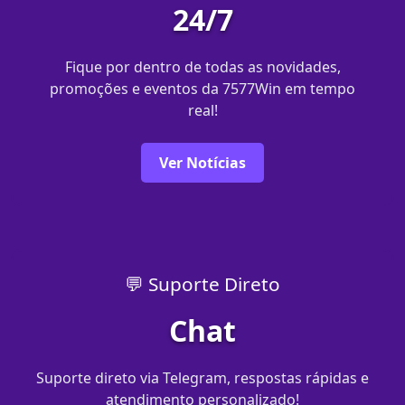
24/7
Fique por dentro de todas as novidades,
promoções e eventos da 7577Win em tempo
real!
Ver Notícias
💬 Suporte Direto
Chat
Suporte direto via Telegram, respostas rápidas e
atendimento personalizado!