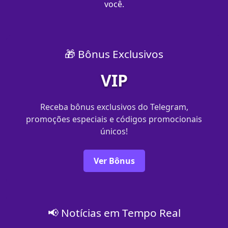
você.
🎁 Bônus Exclusivos
VIP
Receba bônus exclusivos do Telegram,
promoções especiais e códigos promocionais
únicos!
Ver Bônus
📢 Notícias em Tempo Real