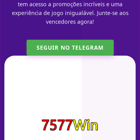
tem acesso a promoções incríveis e uma
experiência de jogo inigualável. Junte-se aos
vencedores agora!
SEGUIR NO TELEGRAM