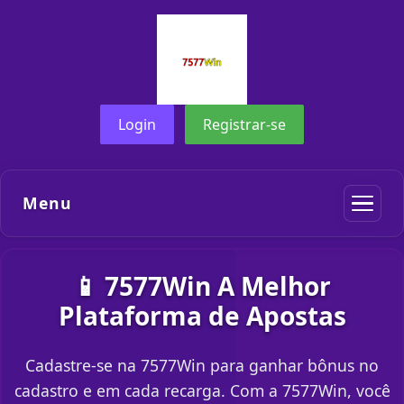
Login
Registrar-se
Menu
📱 7577Win A Melhor
Plataforma de Apostas
Cadastre-se na 7577Win para ganhar bônus no
cadastro e em cada recarga. Com a 7577Win, você