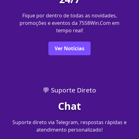
Fique por dentro de todas as novidades,
promoções e eventos da 7558Win.Com em
tempo real!
Ver Notícias
💬 Suporte Direto
Chat
Suporte direto via Telegram, respostas rápidas e
atendimento personalizado!