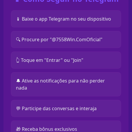
📱 Baixe o app Telegram no seu dispositivo
🔍 Procure por "@7558Win.ComOficial"
👆 Toque em "Entrar" ou "Join"
🔔 Ative as notificações para não perder
nada
💬 Participe das conversas e interaja
🎁 Receba bônus exclusivos