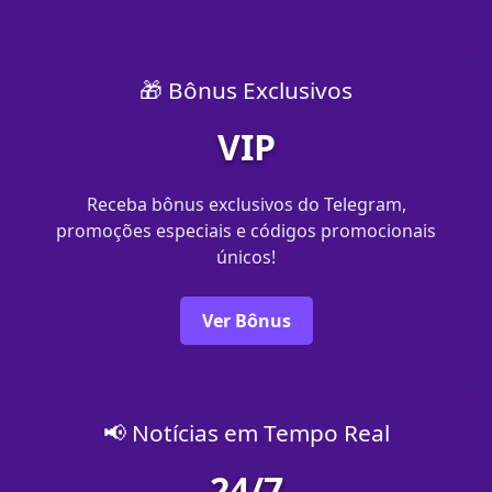
🎁 Bônus Exclusivos
VIP
Receba bônus exclusivos do Telegram,
promoções especiais e códigos promocionais
únicos!
Ver Bônus
📢 Notícias em Tempo Real
24/7