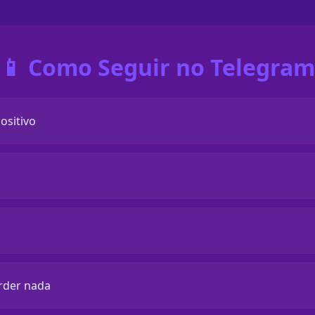
📱 Como Seguir no Telegram
ositivo
erder nada