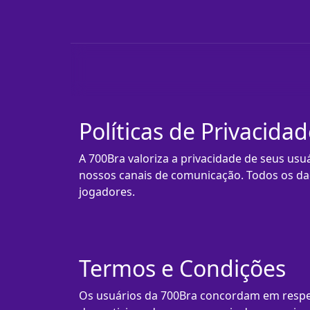
Políticas de Privacida
A 700Bra valoriza a privacidade de seus us
nossos canais de comunicação. Todos os dad
jogadores.
Termos e Condições
Os usuários da 700Bra concordam em respeit