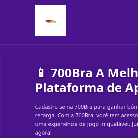
📱 700Bra A Mel
Plataforma de A
Cadastre-se na 700Bra para ganhar bôn
recarga. Com a 700Bra, você tem acesso
uma experiência de jogo inigualável. J
agora!