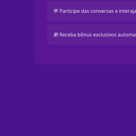
💬 Participe das conversas e interaj
🎁 Receba bônus exclusivos autom