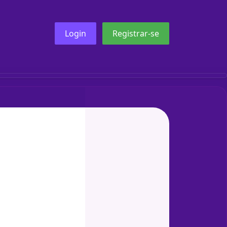
Login
Registrar-se