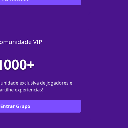
Comunidade VIP
1000+
unidade exclusiva de jogadores e
rtilhe experiências!
Entrar Grupo