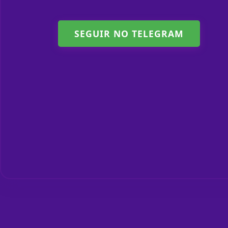
SEGUIR NO TELEGRAM