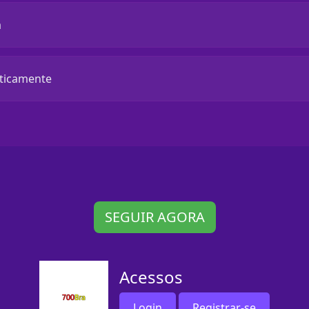
a
aticamente
SEGUIR AGORA
Acessos
Login
Registrar-se