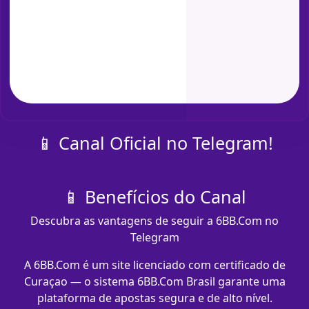
📱 Canal Oficial no Telegram!
📱 Benefícios do Canal
Descubra as vantagens de seguir a 6BB.Com no
Telegram
A 6BB.Com é um site licenciado com certificado de
Curaçao — o sistema 6BB.Com Brasil garante uma
plataforma de apostas segura e de alto nível.