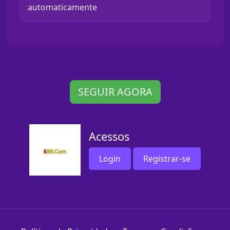
automaticamente
SEGUIR AGORA
Acessos
Login
Registrar-se