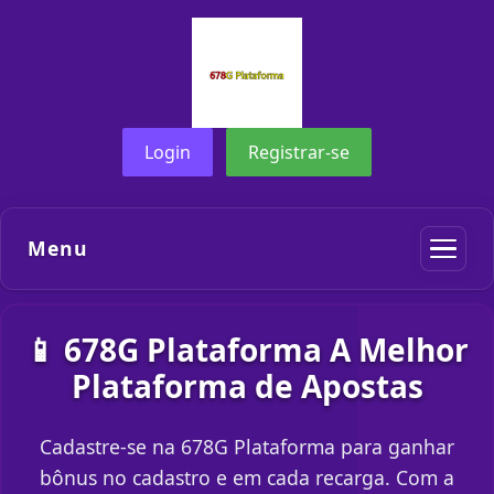
Login
Registrar-se
Menu
📱 678G Plataforma A Melhor
Plataforma de Apostas
Cadastre-se na 678G Plataforma para ganhar
bônus no cadastro e em cada recarga. Com a