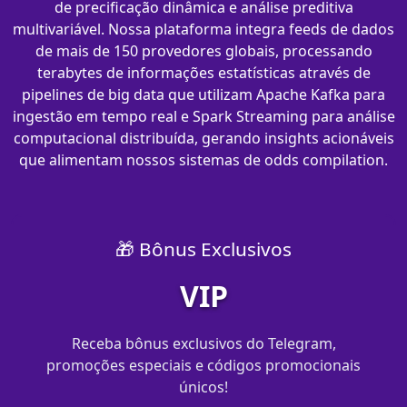
de precificação dinâmica e análise preditiva
multivariável. Nossa plataforma integra feeds de dados
de mais de 150 provedores globais, processando
terabytes de informações estatísticas através de
pipelines de big data que utilizam Apache Kafka para
ingestão em tempo real e Spark Streaming para análise
computacional distribuída, gerando insights acionáveis
que alimentam nossos sistemas de odds compilation.
🎁 Bônus Exclusivos
VIP
Receba bônus exclusivos do Telegram,
promoções especiais e códigos promocionais
únicos!