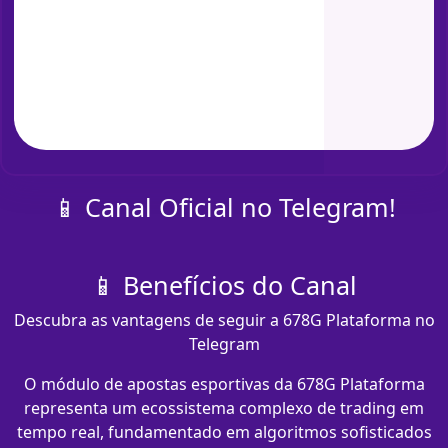
📱 Canal Oficial no Telegram!
📱 Benefícios do Canal
Descubra as vantagens de seguir a 678G Plataforma no
Telegram
O módulo de apostas esportivas da 678G Plataforma
representa um ecossistema complexo de trading em
tempo real, fundamentado em algoritmos sofisticados