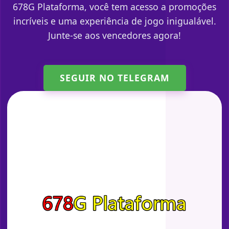
678G Plataforma, você tem acesso a promoções
incríveis e uma experiência de jogo inigualável.
Junte-se aos vencedores agora!
SEGUIR NO TELEGRAM