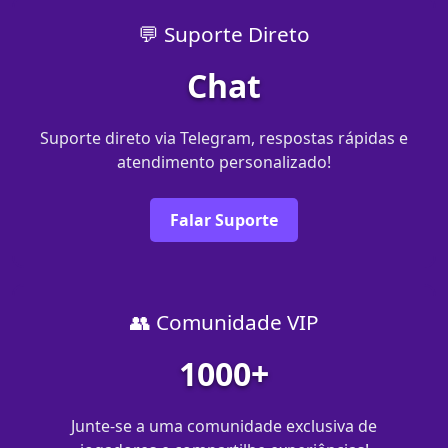
💬 Suporte Direto
Chat
Suporte direto via Telegram, respostas rápidas e
atendimento personalizado!
Falar Suporte
👥 Comunidade VIP
1000+
Junte-se a uma comunidade exclusiva de