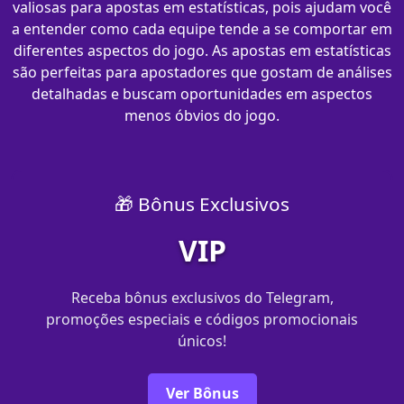
valiosas para apostas em estatísticas, pois ajudam você
a entender como cada equipe tende a se comportar em
diferentes aspectos do jogo. As apostas em estatísticas
são perfeitas para apostadores que gostam de análises
detalhadas e buscam oportunidades em aspectos
menos óbvios do jogo.
🎁 Bônus Exclusivos
VIP
Receba bônus exclusivos do Telegram,
promoções especiais e códigos promocionais
únicos!
Ver Bônus