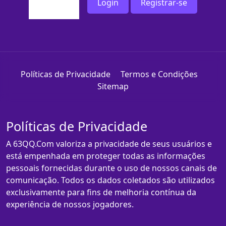
Login
Registrar-se
Políticas de Privacidade
Termos e Condições
Sitemap
Políticas de Privacidade
A 63QQ.Com valoriza a privacidade de seus usuários e
está empenhada em proteger todas as informações
pessoais fornecidas durante o uso de nossos canais de
comunicação. Todos os dados coletados são utilizados
exclusivamente para fins de melhoria contínua da
experiência de nossos jogadores.