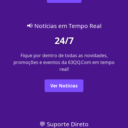
📢 Notícias em Tempo Real
24/7
Fique por dentro de todas as novidades,
promoções e eventos da 63QQ.Com em tempo
real!
Ver Notícias
💬 Suporte Direto