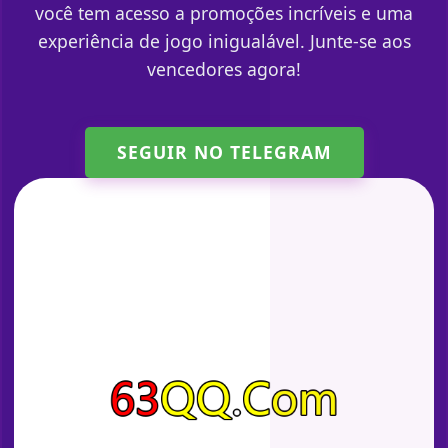
você tem acesso a promoções incríveis e uma
experiência de jogo inigualável. Junte-se aos
vencedores agora!
SEGUIR NO TELEGRAM