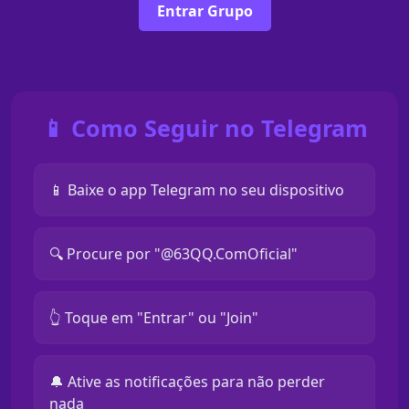
Entrar Grupo
📱 Como Seguir no Telegram
📱 Baixe o app Telegram no seu dispositivo
🔍 Procure por "@63QQ.ComOficial"
👆 Toque em "Entrar" ou "Join"
🔔 Ative as notificações para não perder
nada