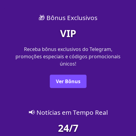
🎁 Bônus Exclusivos
VIP
Receba bônus exclusivos do Telegram,
promoções especiais e códigos promocionais
únicos!
Ver Bônus
📢 Notícias em Tempo Real
24/7