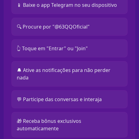
📱 Baixe o app Telegram no seu dispositivo
🔍 Procure por "@63QQOficial"
👆 Toque em "Entrar" ou "Join"
🔔 Ative as notificações para não perder
nada
💬 Participe das conversas e interaja
🎁 Receba bônus exclusivos
automaticamente