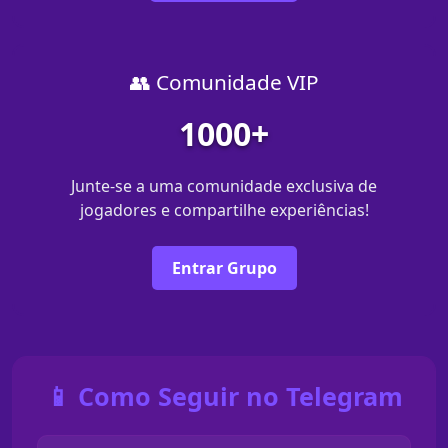
👥 Comunidade VIP
1000+
Junte-se a uma comunidade exclusiva de
jogadores e compartilhe experiências!
Entrar Grupo
📱 Como Seguir no Telegram