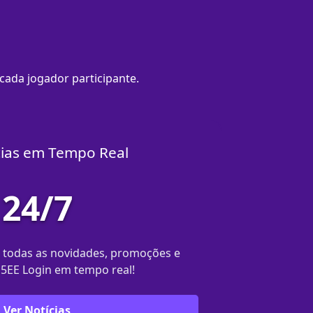
 cada jogador participante.
cias em Tempo Real
24/7
e todas as novidades, promoções e
 5EE Login em tempo real!
Ver Notícias