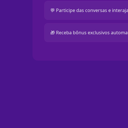
💬 Participe das conversas e interaj
🎁 Receba bônus exclusivos autom