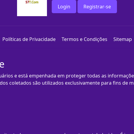
Login
Registrar-se
Políticas de Privacidade
Termos e Condições
Sitemap
de
suários e está empenhada em proteger todas as informaçõe
os coletados são utilizados exclusivamente para fins de m