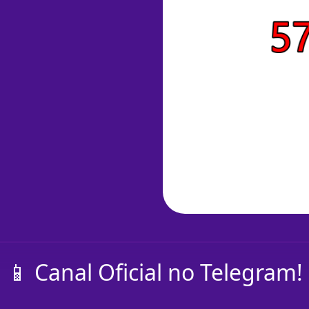
📱 Canal Oficial no Telegram!