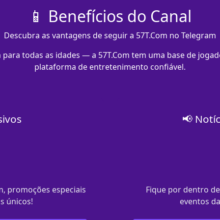
📱 Benefícios do Canal
Descubra as vantagens de seguir a 57T.Com no Telegram
a para todas as idades — a 57T.Com tem uma base de joga
plataforma de entretenimento confiável.
sivos
📢 Notí
m, promoções especiais
Fique por dentro d
s únicos!
eventos da