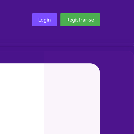
Login
Registrar-se