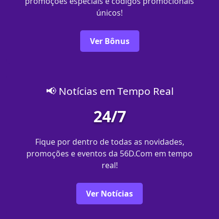
promoções especiais e códigos promocionais
únicos!
Ver Bônus
📢 Notícias em Tempo Real
24/7
Fique por dentro de todas as novidades,
promoções e eventos da 56D.Com em tempo
real!
Ver Notícias