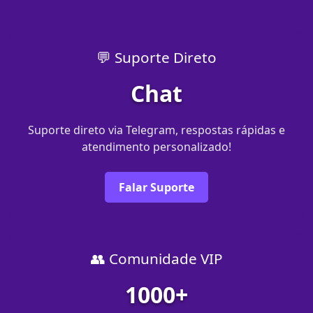
💬 Suporte Direto
Chat
Suporte direto via Telegram, respostas rápidas e
atendimento personalizado!
Falar Suporte
👥 Comunidade VIP
1000+