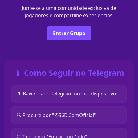
Junte-se a uma comunidade exclusiva de
jogadores e compartilhe experiências!
Entrar Grupo
📱 Como Seguir no Telegram
📱 Baixe o app Telegram no seu dispositivo
🔍 Procure por "@56D.ComOficial"
👆 Toque em "Entrar" ou "Join"