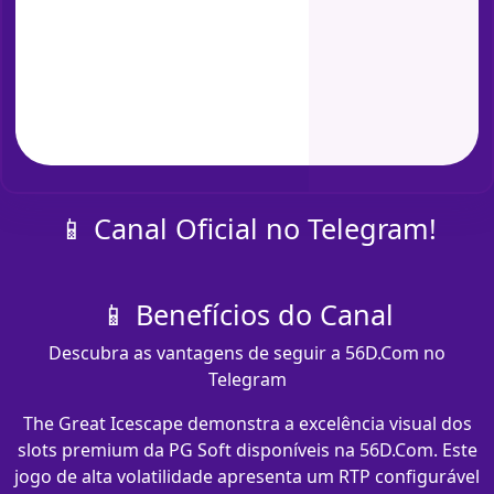
📱 Canal Oficial no Telegram!
📱 Benefícios do Canal
Descubra as vantagens de seguir a 56D.Com no
Telegram
The Great Icescape demonstra a excelência visual dos
slots premium da PG Soft disponíveis na 56D.Com. Este
jogo de alta volatilidade apresenta um RTP configurável