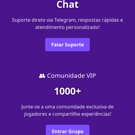
Chat
Suporte direto via Telegram, respostas rápidas e
atendimento personalizado!
Falar Suporte
👥 Comunidade VIP
1000+
Junte-se a uma comunidade exclusiva de
jogadores e compartilhe experiências!
Entrar Grupo