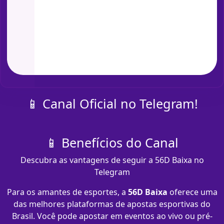
📱 Canal Oficial no Telegram!
📱 Benefícios do Canal
Descubra as vantagens de seguir a 56D Baixa no
Telegram
Para os amantes de esportes, a
56D Baixa
oferece uma
das melhores plataformas de apostas esportivas do
Brasil. Você pode apostar em eventos ao vivo ou pré-