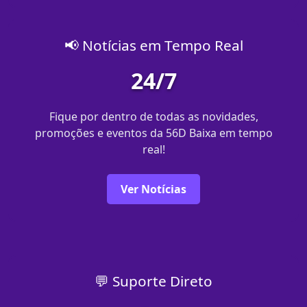
📢 Notícias em Tempo Real
24/7
Fique por dentro de todas as novidades,
promoções e eventos da 56D Baixa em tempo
real!
Ver Notícias
💬 Suporte Direto