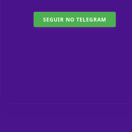
SEGUIR NO TELEGRAM