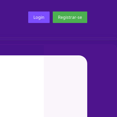
Login
Registrar-se