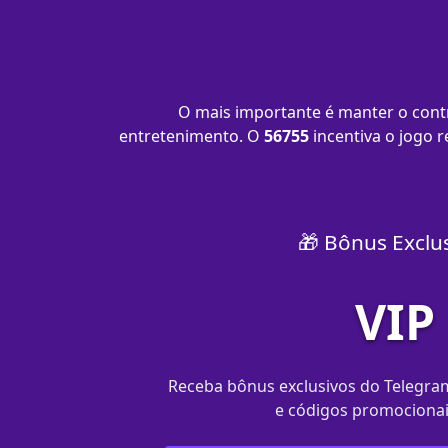
O mais importante é manter o cont
entretenimento. O
56755
incentiva o jogo 
🎁 Bônus Exclu
VIP
Receba bônus exclusivos do Telegra
e códigos promocionai