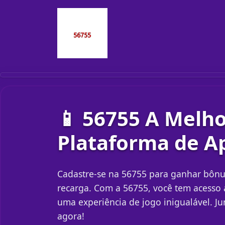
📱 56755 A Melh
Plataforma de A
Cadastre-se na 56755 para ganhar bônu
recarga. Com a 56755, você tem acesso 
uma experiência de jogo inigualável. J
agora!