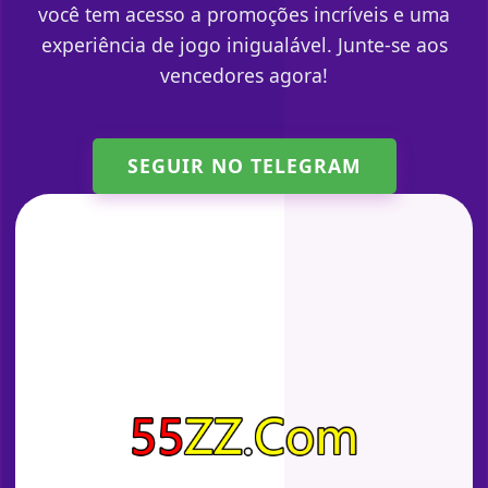
você tem acesso a promoções incríveis e uma
experiência de jogo inigualável. Junte-se aos
vencedores agora!
SEGUIR NO TELEGRAM