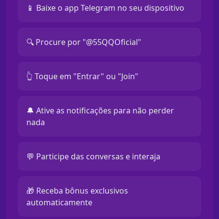
📱 Baixe o app Telegram no seu dispositivo
🔍 Procure por "@55QQOficial"
👆 Toque em "Entrar" ou "Join"
🔔 Ative as notificações para não perder
nada
💬 Participe das conversas e interaja
🎁 Receba bônus exclusivos
automaticamente