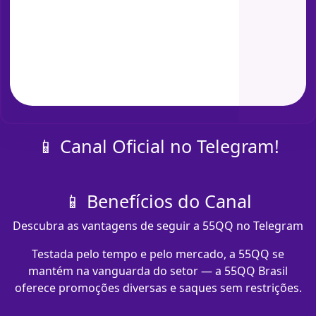
📱 Canal Oficial no Telegram!
📱 Benefícios do Canal
Descubra as vantagens de seguir a 55QQ no Telegram
Testada pelo tempo e pelo mercado, a 55QQ se
mantém na vanguarda do setor — a 55QQ Brasil
oferece promoções diversas e saques sem restrições.