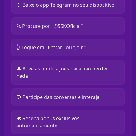
📱 Baixe o app Telegram no seu dispositivo
🔍 Procure por "@55KOficial"
👆 Toque em "Entrar" ou "Join"
🔔 Ative as notificações para não perder
nada
💬 Participe das conversas e interaja
🎁 Receba bônus exclusivos
automaticamente