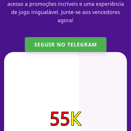
acesso a promoções incríveis e uma experiência
de jogo inigualável. Junte-se aos vencedores
agora!
SEGUIR NO TELEGRAM