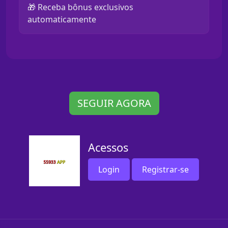
🎁 Receba bônus exclusivos
automaticamente
SEGUIR AGORA
Acessos
Login
Registrar-se