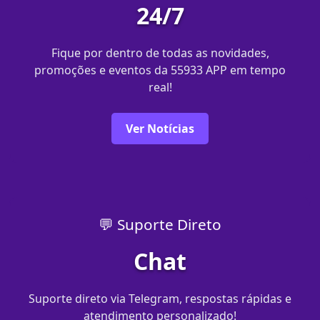
24/7
Fique por dentro de todas as novidades,
promoções e eventos da 55933 APP em tempo
real!
Ver Notícias
💬 Suporte Direto
Chat
Suporte direto via Telegram, respostas rápidas e
atendimento personalizado!