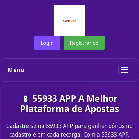
Login
Registrar-se
Menu
📱 55933 APP A Melhor
Plataforma de Apostas
Cadastre-se na 55933 APP para ganhar bônus no
cadastro e em cada recarga. Com a 55933 APP,