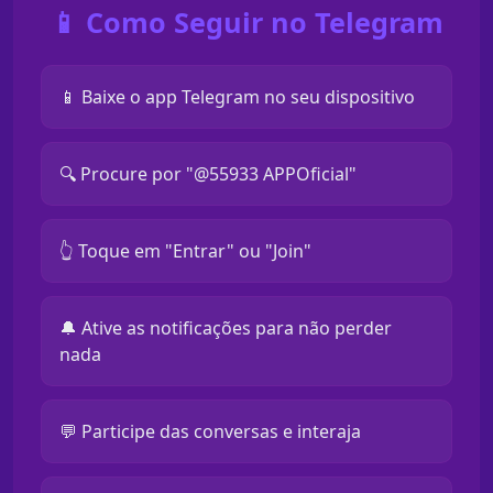
📱 Como Seguir no Telegram
📱 Baixe o app Telegram no seu dispositivo
🔍 Procure por "@55933 APPOficial"
👆 Toque em "Entrar" ou "Join"
🔔 Ative as notificações para não perder
nada
💬 Participe das conversas e interaja