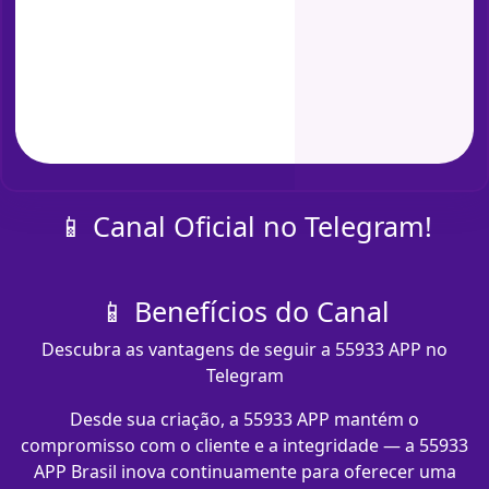
📱 Canal Oficial no Telegram!
📱 Benefícios do Canal
Descubra as vantagens de seguir a 55933 APP no
Telegram
Desde sua criação, a 55933 APP mantém o
compromisso com o cliente e a integridade — a 55933
APP Brasil inova continuamente para oferecer uma