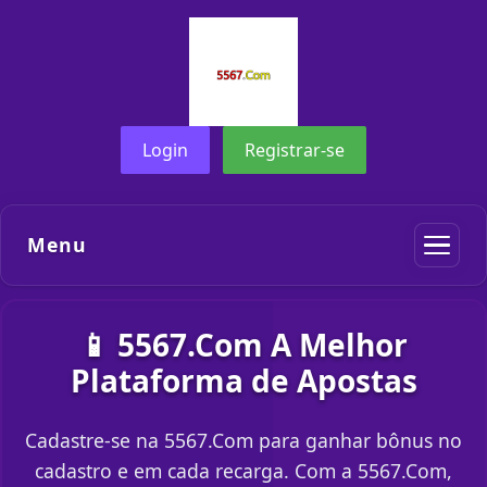
Login
Registrar-se
Menu
📱 5567.Com A Melhor
Plataforma de Apostas
Cadastre-se na 5567.Com para ganhar bônus no
cadastro e em cada recarga. Com a 5567.Com,