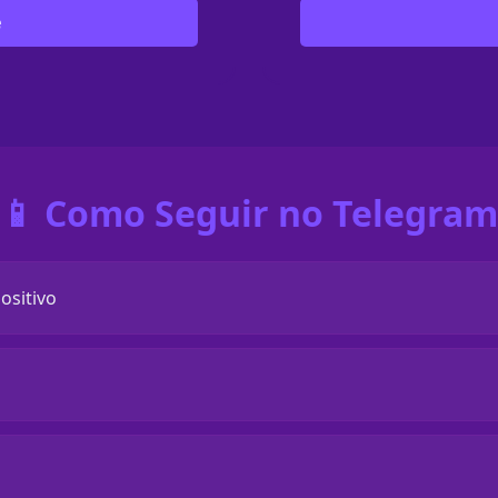
e
📱 Como Seguir no Telegram
ositivo