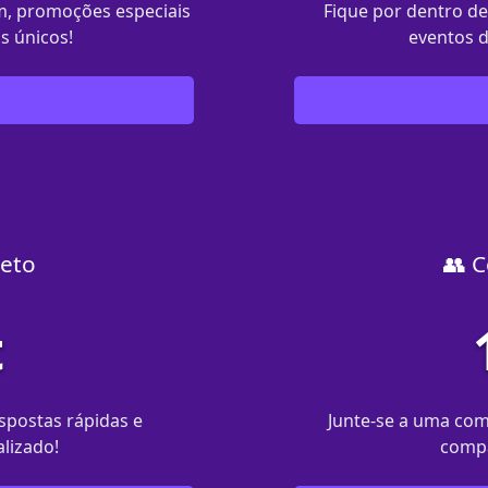
m, promoções especiais
Fique por dentro d
s únicos!
eventos d
reto
👥 
t
espostas rápidas e
Junte-se a uma com
lizado!
compa