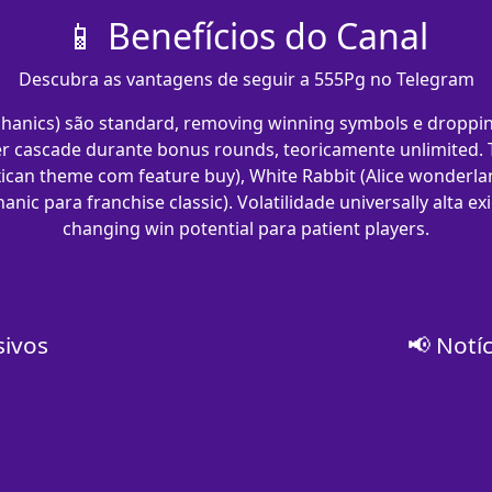
📱 Benefícios do Canal
Descubra as vantagens de seguir a 555Pg no Telegram
anics) são standard, removing winning symbols e dropping
er cascade durante bonus rounds, teoricamente unlimited. 
exican theme com feature buy), White Rabbit (Alice wonderla
c para franchise classic). Volatilidade universally alta exi
changing win potential para patient players.
sivos
📢 Notí