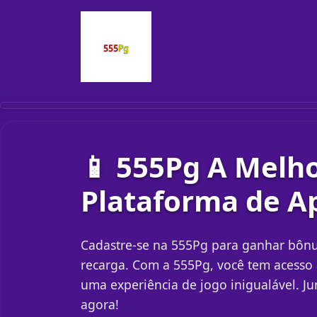
📱 555Pg A Melh
Plataforma de A
Cadastre-se na 555Pg para ganhar bônu
recarga. Com a 555Pg, você tem acesso 
uma experiência de jogo inigualável. J
agora!