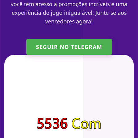
você tem acesso a promoções incríveis e uma
experiência de jogo inigualável. Junte-se aos
vencedores agora!
SEGUIR NO TELEGRAM