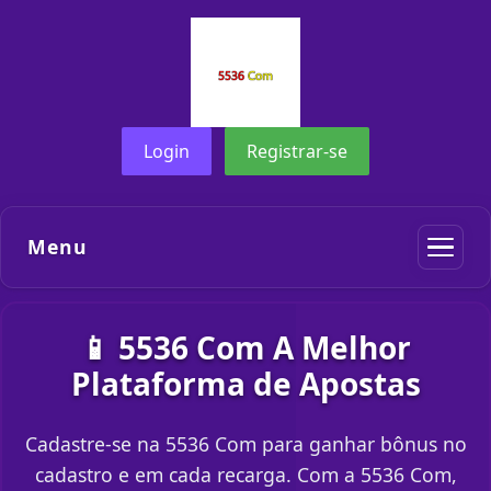
Login
Registrar-se
Menu
📱 5536 Com A Melhor
Plataforma de Apostas
Cadastre-se na 5536 Com para ganhar bônus no
cadastro e em cada recarga. Com a 5536 Com,