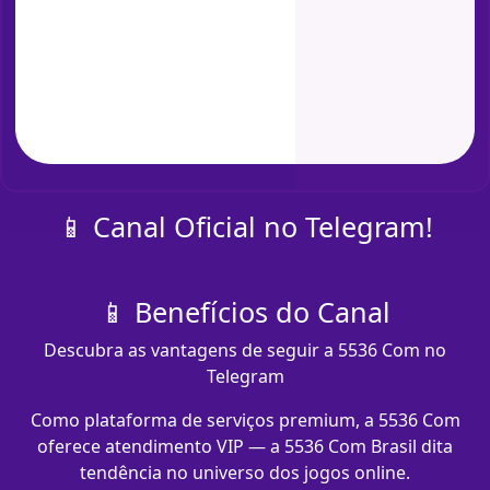
📱 Canal Oficial no Telegram!
📱 Benefícios do Canal
Descubra as vantagens de seguir a 5536 Com no
Telegram
Como plataforma de serviços premium, a 5536 Com
oferece atendimento VIP — a 5536 Com Brasil dita
tendência no universo dos jogos online.