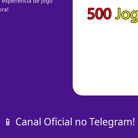
 experiência de jogo
ora!
📱 Canal Oficial no Telegram!