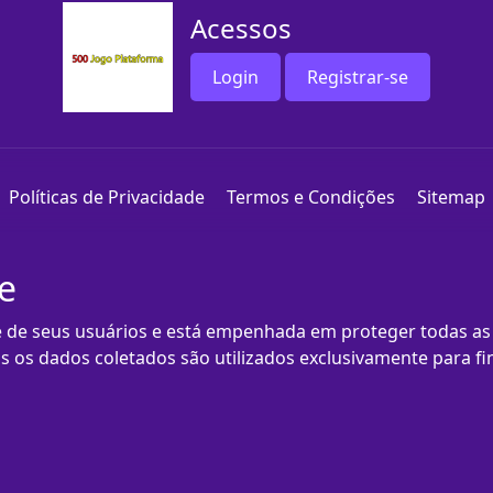
Acessos
Login
Registrar-se
Políticas de Privacidade
Termos e Condições
Sitemap
de
de de seus usuários e está empenhada em proteger todas a
 os dados coletados são utilizados exclusivamente para fi