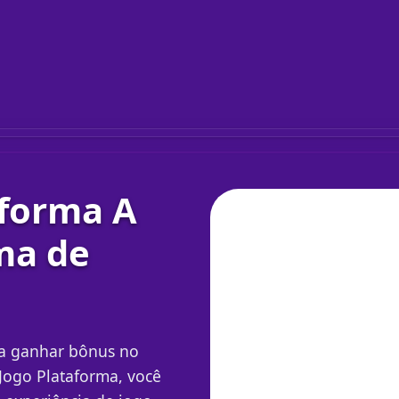
aforma A
ma de
ra ganhar bônus no
Jogo Plataforma, você