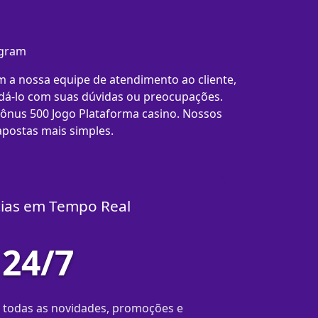
egram
m a nossa equipe de atendimento ao cliente,
udá-lo com suas dúvidas ou preocupações.
nus 500 Jogo Plataforma casino. Nossos
apostas mais simples.
cias em Tempo Real
24/7
e todas as novidades, promoções e