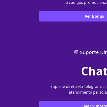
e códigos promocionai
Ver Bônus
💬 Suporte Di
Cha
Suporte direto via Telegram, r
atendimento persona
Falar Suport