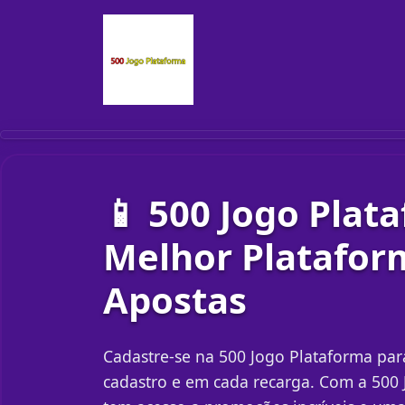
📱 500 Jogo Plat
Melhor Platafor
Apostas
Cadastre-se na 500 Jogo Plataforma pa
cadastro e em cada recarga. Com a 500 