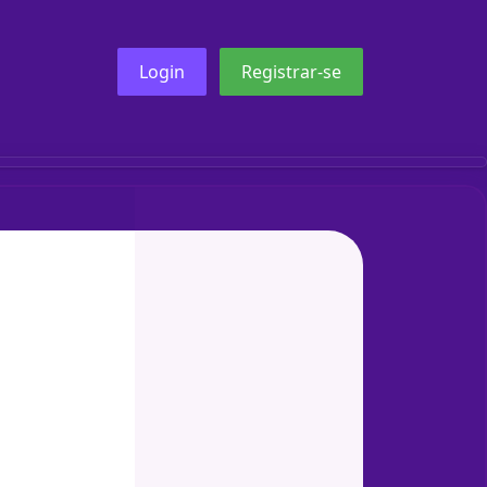
Login
Registrar-se