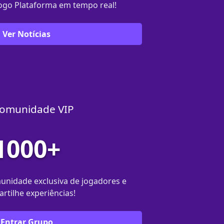
Jogo Plataforma em tempo real!
Ver Notícias
Comunidade VIP
1000+
unidade exclusiva de jogadores e
rtilhe experiências!
Entrar Grupo