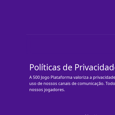
Políticas de Privacida
A 500 Jogo Plataforma valoriza a privacida
uso de nossos canais de comunicação. Todos
nossos jogadores.