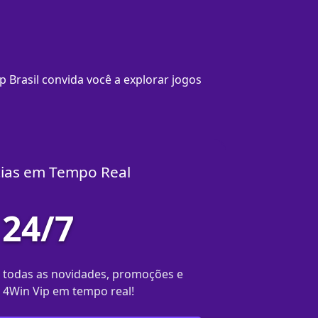
 Brasil convida você a explorar jogos
cias em Tempo Real
24/7
e todas as novidades, promoções e
 4Win Vip em tempo real!