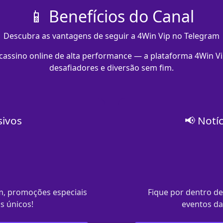
📱 Benefícios do Canal
Descubra as vantagens de seguir a 4Win Vip no Telegram
cassino online de alta performance — a plataforma 4Win Vip
desafiadores e diversão sem fim.
sivos
📢 Notí
m, promoções especiais
Fique por dentro d
s únicos!
eventos da