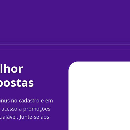
lhor
postas
ônus no cadastro e em
m acesso a promoções
ualável. Junte-se aos