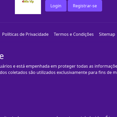
Login
Registrar-se
Políticas de Privacidade
Termos e Condições
Sitemap
de
usuários e está empenhada em proteger todas as informaçõe
os coletados são utilizados exclusivamente para fins de m