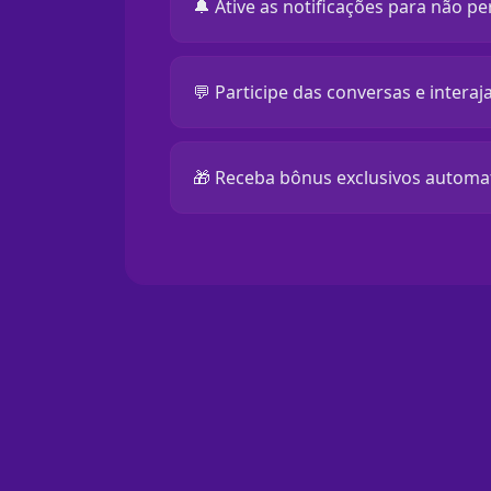
🔔 Ative as notificações para não p
💬 Participe das conversas e interaj
🎁 Receba bônus exclusivos autom