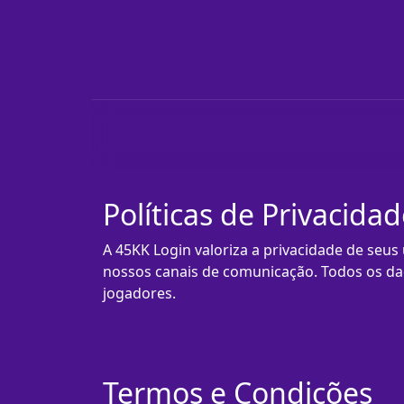
Políticas de Privacida
A 45KK Login valoriza a privacidade de seu
nossos canais de comunicação. Todos os dad
jogadores.
Termos e Condições