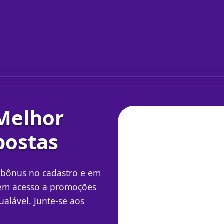
 Melhor
postas
 bônus no cadastro e em
tem acesso a promoções
ualável. Junte-se aos