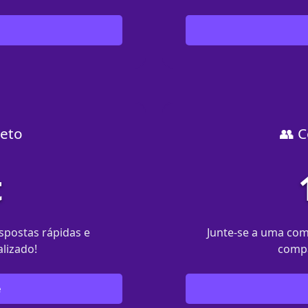
reto
👥 
t
espostas rápidas e
Junte-se a uma com
lizado!
compa
e