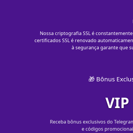
Nossa criptografia SSL é constantemente 
certificados SSL é renovado automaticamen
à segurança garante que s
🎁 Bônus Exclu
VIP
Receba bônus exclusivos do Telegra
e códigos promocionai