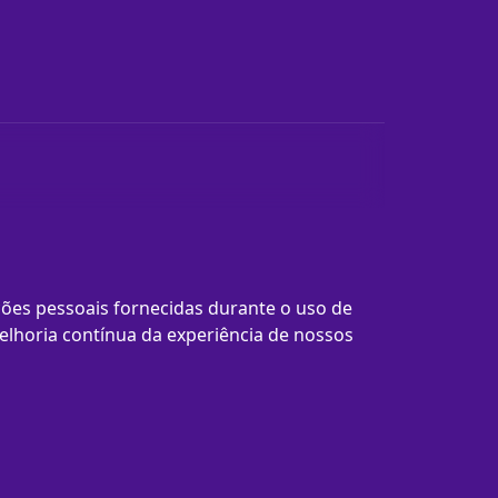
ções pessoais fornecidas durante o uso de
elhoria contínua da experiência de nossos