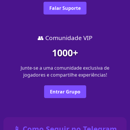
Falar Suporte
👥 Comunidade VIP
1000+
Junte-se a uma comunidade exclusiva de
jogadores e compartilhe experiências!
Entrar Grupo
📱 Como Seguir no Telegram