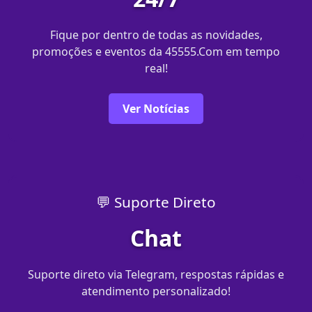
Fique por dentro de todas as novidades,
promoções e eventos da 45555.Com em tempo
real!
Ver Notícias
💬 Suporte Direto
Chat
Suporte direto via Telegram, respostas rápidas e
atendimento personalizado!