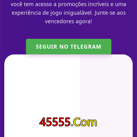
você tem acesso a promoções incríveis e uma
experiência de jogo inigualável. Junte-se aos
vencedores agora!
SEGUIR NO TELEGRAM