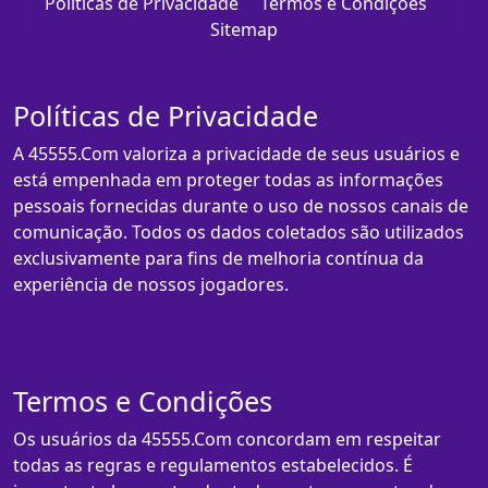
Políticas de Privacidade
Termos e Condições
Sitemap
Políticas de Privacidade
A 45555.Com valoriza a privacidade de seus usuários e
está empenhada em proteger todas as informações
pessoais fornecidas durante o uso de nossos canais de
comunicação. Todos os dados coletados são utilizados
exclusivamente para fins de melhoria contínua da
experiência de nossos jogadores.
Termos e Condições
Os usuários da 45555.Com concordam em respeitar
todas as regras e regulamentos estabelecidos. É