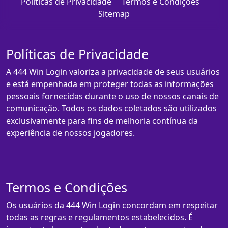
Políticas de Privacidade
Termos e Condições
Sitemap
Políticas de Privacidade
A 444 Win Login valoriza a privacidade de seus usuários
e está empenhada em proteger todas as informações
pessoais fornecidas durante o uso de nossos canais de
comunicação. Todos os dados coletados são utilizados
exclusivamente para fins de melhoria contínua da
experiência de nossos jogadores.
Termos e Condições
Os usuários da 444 Win Login concordam em respeitar
todas as regras e regulamentos estabelecidos. É