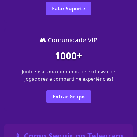
Falar Suporte
👥 Comunidade VIP
1000+
Junte-se a uma comunidade exclusiva de
jogadores e compartilhe experiências!
Entrar Grupo
📱 Como Seguir no Telegram