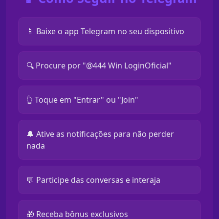
📱 Baixe o app Telegram no seu dispositivo
🔍 Procure por "@444 Win LoginOficial"
👆 Toque em "Entrar" ou "Join"
🔔 Ative as notificações para não perder
nada
💬 Participe das conversas e interaja
🎁 Receba bônus exclusivos