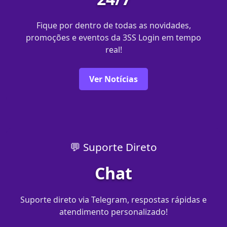
Fique por dentro de todas as novidades,
promoções e eventos da 3SS Login em tempo
real!
Ver Notícias
💬 Suporte Direto
Chat
Suporte direto via Telegram, respostas rápidas e
atendimento personalizado!