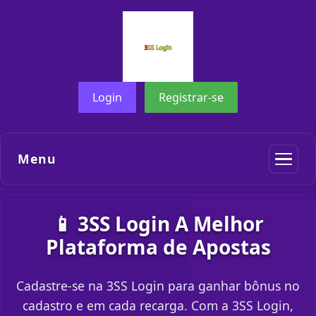
Login
Registrar-se
Menu
📱 3SS Login A Melhor
Plataforma de Apostas
Cadastre-se na 3SS Login para ganhar bônus no
cadastro e em cada recarga. Com a 3SS Login,