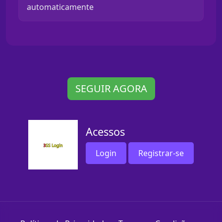
automaticamente
SEGUIR AGORA
Acessos
Login
Registrar-se