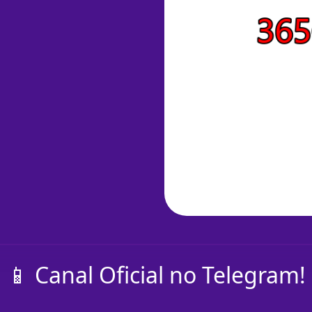
📱 Canal Oficial no Telegram!