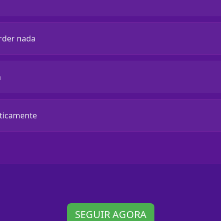
erder nada
a
aticamente
SEGUIR AGORA