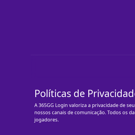
Políticas de Privacida
A 365GG Login valoriza a privacidade de se
nossos canais de comunicação. Todos os dad
jogadores.