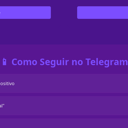
e
📱 Como Seguir no Telegram
ositivo
l"