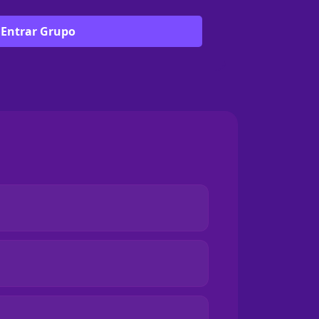
Entrar Grupo