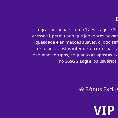
D
regras adicionais, como 'La Partage' e '
acessível, permitindo que jogadores novato
qualidade e animações suaves, o jogo si
escolher apostas internas ou externas, 
pequenos grupos, enquanto as apostas ext
no
365GG Login
, os usuário
🎁 Bônus Exclu
VIP