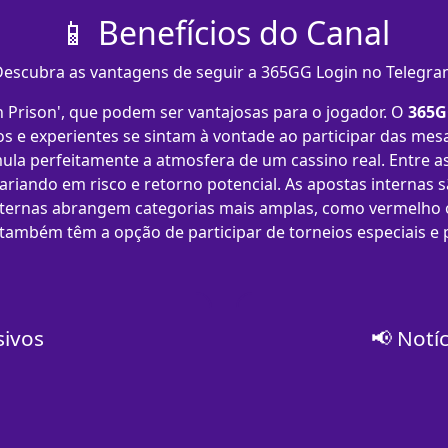
📱 Benefícios do Canal
escubra as vantagens de seguir a 365GG Login no Telegr
En Prison', que podem ser vantajosas para o jogador. O
365G
s e experientes se sintam à vontade ao participar das mesa
mula perfeitamente a atmosfera de um cassino real. Entre 
variando em risco e retorno potencial. As apostas internas
ernas abrangem categorias mais amplas, como vermelho ou
s também têm a opção de participar de torneios especiais 
sivos
📢 Notí