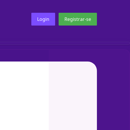
Login
Registrar-se