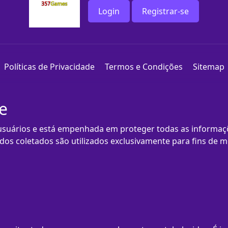
Login
Registrar-se
Políticas de Privacidade
Termos e Condições
Sitemap
de
 usuários e está empenhada em proteger todas as informaç
os coletados são utilizados exclusivamente para fins de m