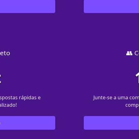
reto
👥 
t
espostas rápidas e
Junte-se a uma com
lizado!
compa
e