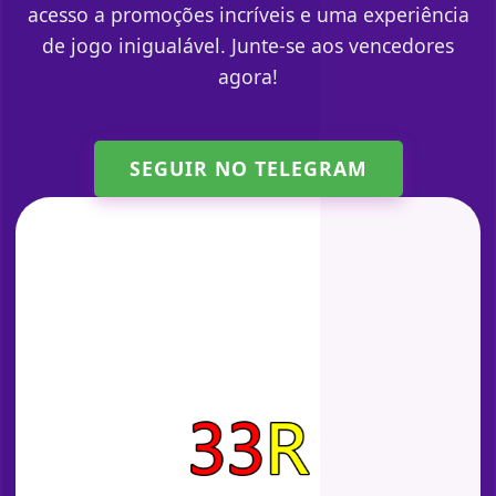
acesso a promoções incríveis e uma experiência
de jogo inigualável. Junte-se aos vencedores
agora!
SEGUIR NO TELEGRAM