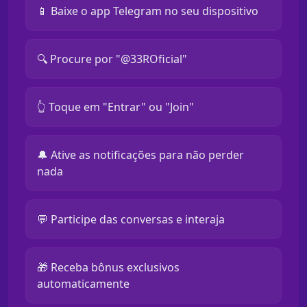
📱 Baixe o app Telegram no seu dispositivo
🔍 Procure por "@33ROficial"
👆 Toque em "Entrar" ou "Join"
🔔 Ative as notificações para não perder
nada
💬 Participe das conversas e interaja
🎁 Receba bônus exclusivos
automaticamente