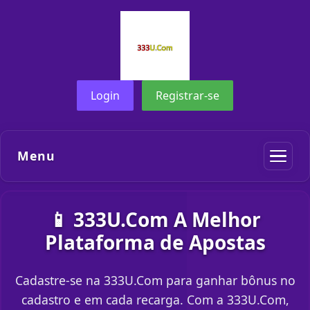
Login
Registrar-se
Menu
📱 333U.Com A Melhor
Plataforma de Apostas
Cadastre-se na 333U.Com para ganhar bônus no
cadastro e em cada recarga. Com a 333U.Com,