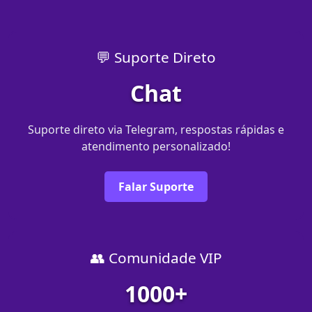
💬 Suporte Direto
Chat
Suporte direto via Telegram, respostas rápidas e
atendimento personalizado!
Falar Suporte
👥 Comunidade VIP
1000+