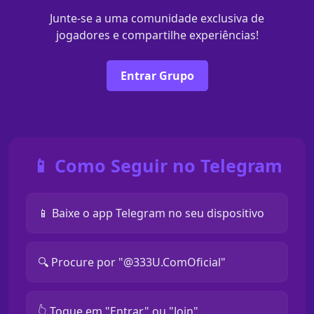
Junte-se a uma comunidade exclusiva de
jogadores e compartilhe experiências!
Entrar Grupo
📱 Como Seguir no Telegram
📱 Baixe o app Telegram no seu dispositivo
🔍 Procure por "@333U.ComOficial"
👆 Toque em "Entrar" ou "Join"