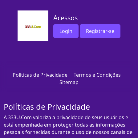
Acessos
Login
Registrar-se
Políticas de Privacidade
Termos e Condições
Sitemap
Políticas de Privacidade
A 333U.Com valoriza a privacidade de seus usuários e
está empenhada em proteger todas as informações
pessoais fornecidas durante o uso de nossos canais de