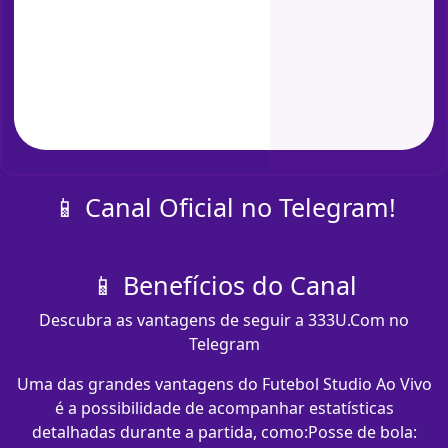
📱 Canal Oficial no Telegram!
📱 Benefícios do Canal
Descubra as vantagens de seguir a 333U.Com no
Telegram
Uma das grandes vantagens do Futebol Studio Ao Vivo
é a possibilidade de acompanhar estatísticas
detalhadas durante a partida, como:Posse de bola: