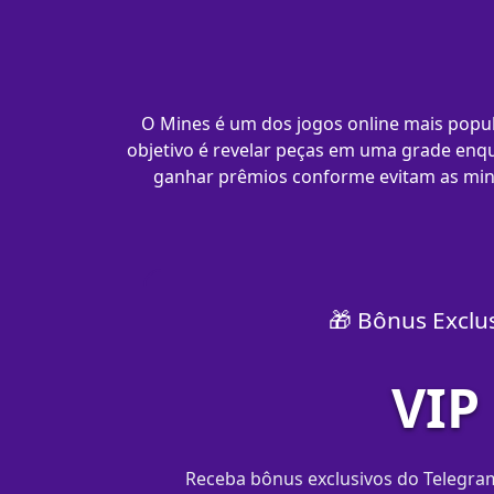
O Mines é um dos jogos online mais popul
objetivo é revelar peças em uma grade enqu
ganhar prêmios conforme evitam as min
🎁 Bônus Exclu
VIP
Receba bônus exclusivos do Telegra