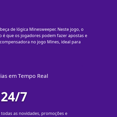
beça de lógica Minesweeper. Neste jogo, o
no é que os jogadores podem fazer apostas e
compensadora no jogo Mines, ideal para
cias em Tempo Real
24/7
e todas as novidades, promoções e