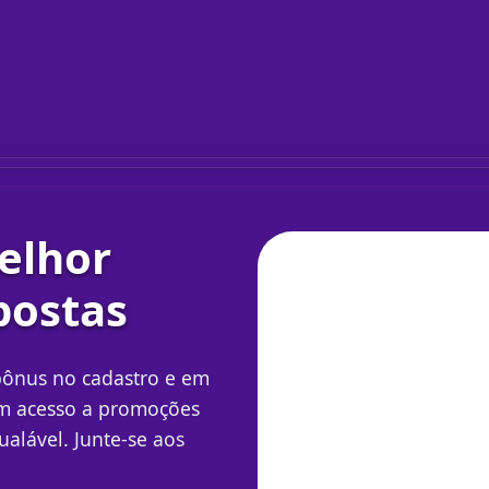
elhor
postas
bônus no cadastro e em
em acesso a promoções
ualável. Junte-se aos