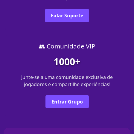
Falar Suporte
👥 Comunidade VIP
1000+
Junte-se a uma comunidade exclusiva de
jogadores e compartilhe experiências!
Entrar Grupo