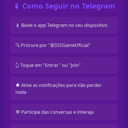
📱 Como Seguir no Telegram
📱 Baixe o app Telegram no seu dispositivo
🔍 Procure por "@332GameOficial"
👆 Toque em "Entrar" ou "Join"
🔔 Ative as notificações para não perder
nada
💬 Participe das conversas e interaja