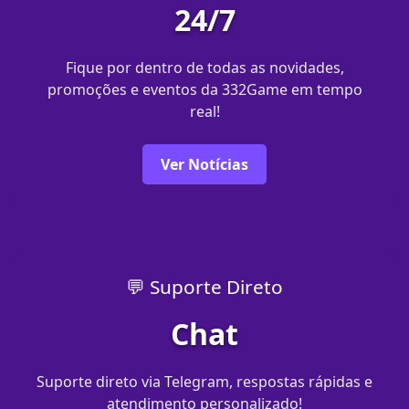
24/7
Fique por dentro de todas as novidades,
promoções e eventos da 332Game em tempo
real!
Ver Notícias
💬 Suporte Direto
Chat
Suporte direto via Telegram, respostas rápidas e
atendimento personalizado!