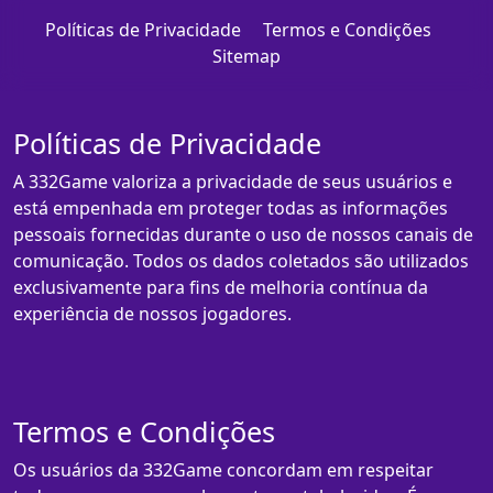
Políticas de Privacidade
Termos e Condições
Sitemap
Políticas de Privacidade
A 332Game valoriza a privacidade de seus usuários e
está empenhada em proteger todas as informações
pessoais fornecidas durante o uso de nossos canais de
comunicação. Todos os dados coletados são utilizados
exclusivamente para fins de melhoria contínua da
experiência de nossos jogadores.
Termos e Condições
Os usuários da 332Game concordam em respeitar