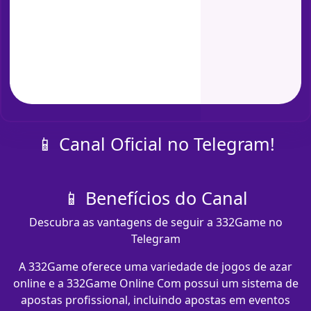
📱 Canal Oficial no Telegram!
📱 Benefícios do Canal
Descubra as vantagens de seguir a 332Game no
Telegram
A 332Game oferece uma variedade de jogos de azar
online e a 332Game Online Com possui um sistema de
apostas profissional, incluindo apostas em eventos