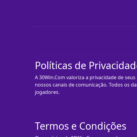
Políticas de Privacida
A 30Win.Com valoriza a privacidade de seu
nossos canais de comunicação. Todos os dad
jogadores.
Termos e Condições