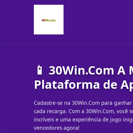
📱 30Win.Com A 
Plataforma de A
Cadastre-se na 30Win.Com para ganhar
cada recarga. Com a 30Win.Com, você 
incríveis e uma experiência de jogo inig
vencedores agora!