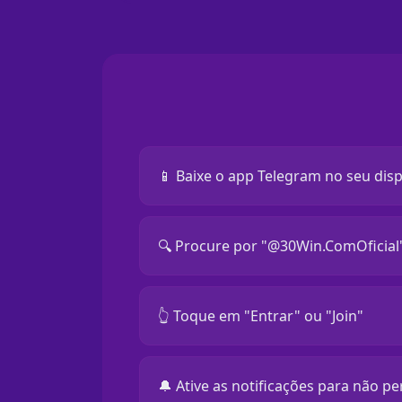
📱 Baixe o app Telegram no seu disp
🔍 Procure por "@30Win.ComOficial
👆 Toque em "Entrar" ou "Join"
🔔 Ative as notificações para não p