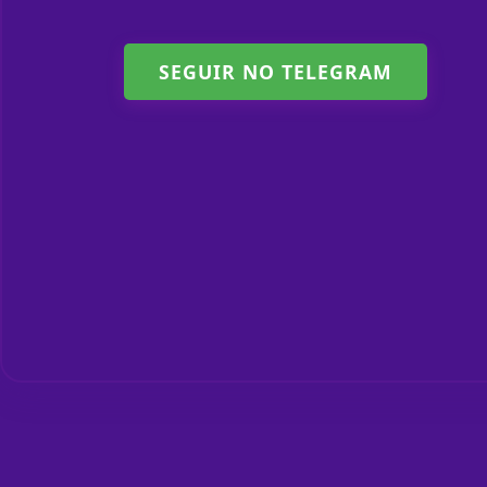
SEGUIR NO TELEGRAM