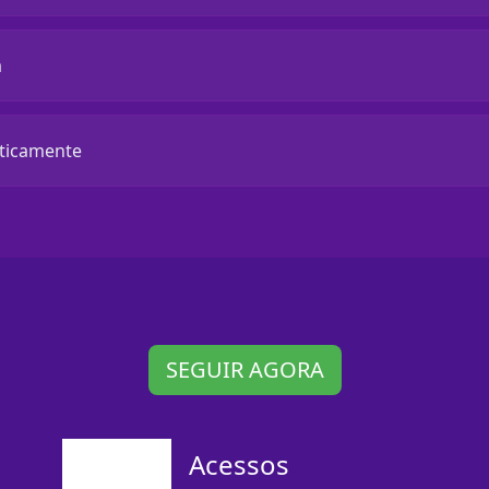
a
aticamente
SEGUIR AGORA
Acessos