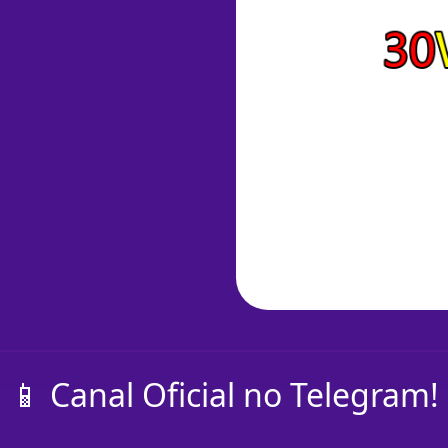
📱 Canal Oficial no Telegram!