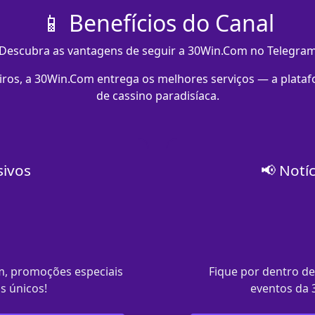
📱 Benefícios do Canal
Descubra as vantagens de seguir a 30Win.Com no Telegra
eiros, a 30Win.Com entrega os melhores serviços — a plata
de cassino paradisíaca.
sivos
📢 Notí
m, promoções especiais
Fique por dentro d
s únicos!
eventos da 