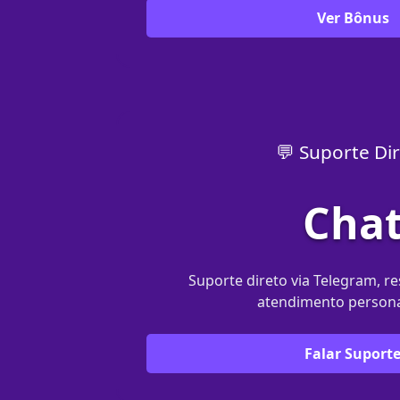
Ver Bônus
💬 Suporte Di
Cha
Suporte direto via Telegram, r
atendimento persona
Falar Suport