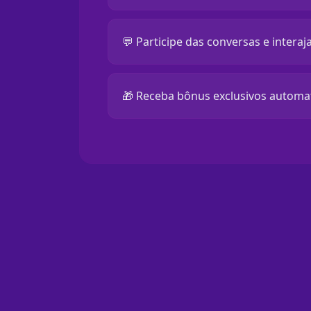
💬 Participe das conversas e interaj
🎁 Receba bônus exclusivos autom