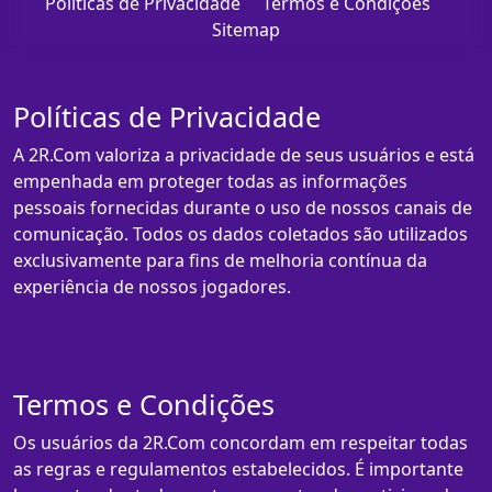
Políticas de Privacidade
Termos e Condições
Sitemap
Políticas de Privacidade
A 2R.Com valoriza a privacidade de seus usuários e está
empenhada em proteger todas as informações
pessoais fornecidas durante o uso de nossos canais de
comunicação. Todos os dados coletados são utilizados
exclusivamente para fins de melhoria contínua da
experiência de nossos jogadores.
Termos e Condições
Os usuários da 2R.Com concordam em respeitar todas
as regras e regulamentos estabelecidos. É importante