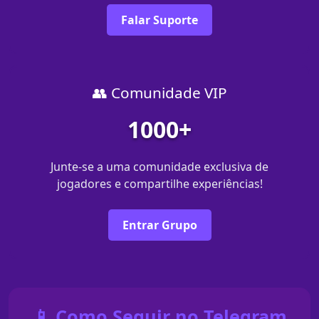
Falar Suporte
👥 Comunidade VIP
1000+
Junte-se a uma comunidade exclusiva de
jogadores e compartilhe experiências!
Entrar Grupo
📱 Como Seguir no Telegram