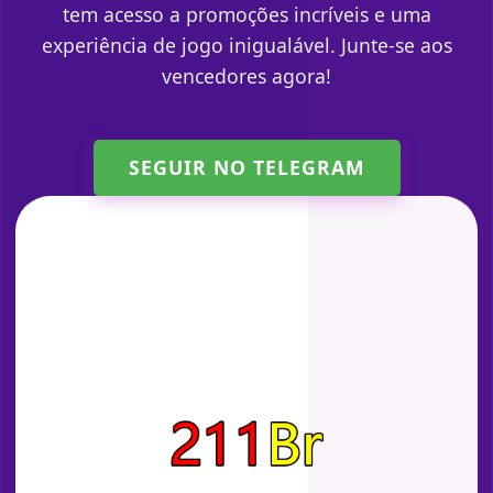
tem acesso a promoções incríveis e uma
experiência de jogo inigualável. Junte-se aos
vencedores agora!
SEGUIR NO TELEGRAM