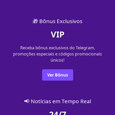
🎁 Bônus Exclusivos
VIP
Receba bônus exclusivos do Telegram,
promoções especiais e códigos promocionais
únicos!
Ver Bônus
📢 Notícias em Tempo Real
24/7