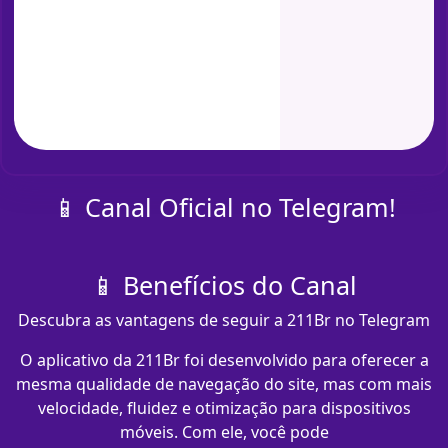
📱 Canal Oficial no Telegram!
📱 Benefícios do Canal
Descubra as vantagens de seguir a 211Br no Telegram
O aplicativo da 211Br foi desenvolvido para oferecer a
mesma qualidade de navegação do site, mas com mais
velocidade, fluidez e otimização para dispositivos
móveis. Com ele, você pode