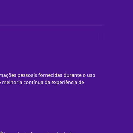
rmações pessoais fornecidas durante o uso
e melhoria contínua da experiência de