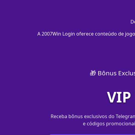
D
A 2007Win Login oferece conteúdo de jogos
🎁 Bônus Exclu
VIP
Receba bônus exclusivos do Telegra
e códigos promocionai