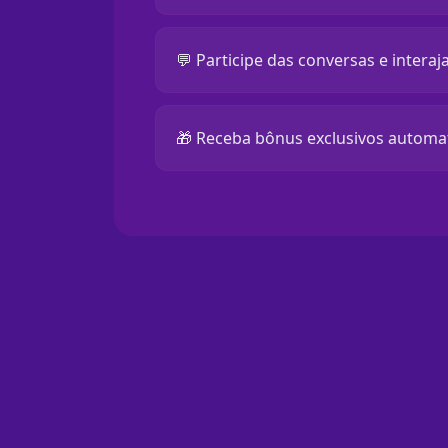
💬 Participe das conversas e interaj
🎁 Receba bônus exclusivos autom