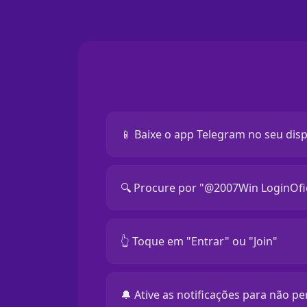
📱 Baixe o app Telegram no seu disp
🔍 Procure por "@2007Win LoginOfic
👆 Toque em "Entrar" ou "Join"
🔔 Ative as notificações para não p