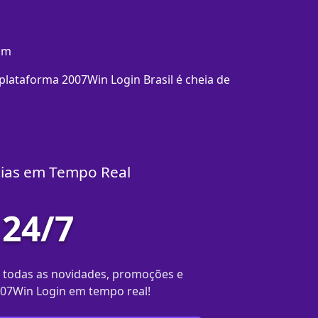
am
plataforma 2007Win Login Brasil é cheia de
cias em Tempo Real
24/7
e todas as novidades, promoções e
007Win Login em tempo real!