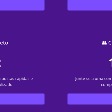
reto
👥 
t
espostas rápidas e
Junte-se a uma com
lizado!
compa
e