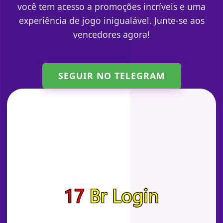
você tem acesso a promoções incríveis e uma
experiência de jogo inigualável. Junte-se aos
vencedores agora!
SEGUIR NO TELEGRAM