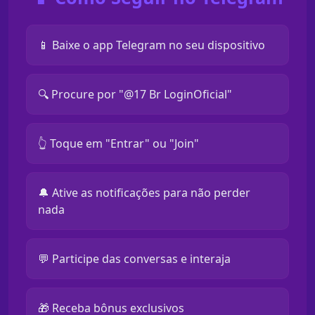
📱 Baixe o app Telegram no seu dispositivo
🔍 Procure por "@17 Br LoginOficial"
👆 Toque em "Entrar" ou "Join"
🔔 Ative as notificações para não perder
nada
💬 Participe das conversas e interaja
🎁 Receba bônus exclusivos