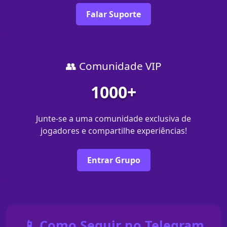
Falar Suporte
👥 Comunidade VIP
1000+
Junte-se a uma comunidade exclusiva de
jogadores e compartilhe experiências!
Entrar Grupo
📱 Como Seguir no Telegram