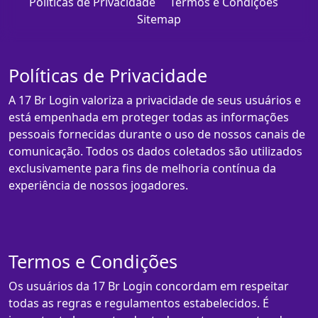
Políticas de Privacidade
Termos e Condições
Sitemap
Políticas de Privacidade
A 17 Br Login valoriza a privacidade de seus usuários e
está empenhada em proteger todas as informações
pessoais fornecidas durante o uso de nossos canais de
comunicação. Todos os dados coletados são utilizados
exclusivamente para fins de melhoria contínua da
experiência de nossos jogadores.
Termos e Condições
Os usuários da 17 Br Login concordam em respeitar
todas as regras e regulamentos estabelecidos. É