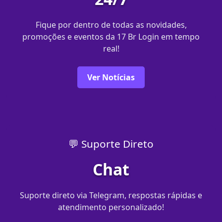
Fique por dentro de todas as novidades,
promoções e eventos da 17 Br Login em tempo
real!
Ver Notícias
💬 Suporte Direto
Chat
Suporte direto via Telegram, respostas rápidas e
atendimento personalizado!