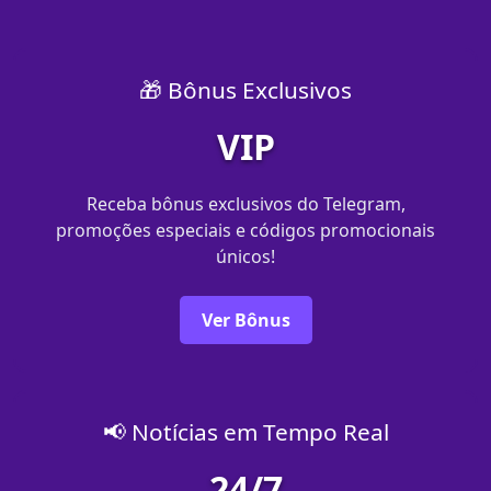
🎁 Bônus Exclusivos
VIP
Receba bônus exclusivos do Telegram,
promoções especiais e códigos promocionais
únicos!
Ver Bônus
📢 Notícias em Tempo Real
24/7